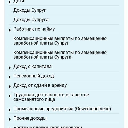
Дети
Toggle menu
Доходы Супруг
Доходы Супруга
Работник по найму
Toggle menu
Компенсационные выплаты по замещению
заработной платы Супруг
Компенсационные выплаты по замещению
заработной платы Супруга
Доход с капитала
Toggle menu
Пенсионный доход
Toggle menu
Доход от сдачи в аренду
Toggle menu
Трудовая деятельность в качестве
Toggle menu
самозанятого лица
Промысловые предприятия (Gewerbebetriebe)
Toggle menu
Прочие доходы
Toggle menu
Частные сделки купли-продажи