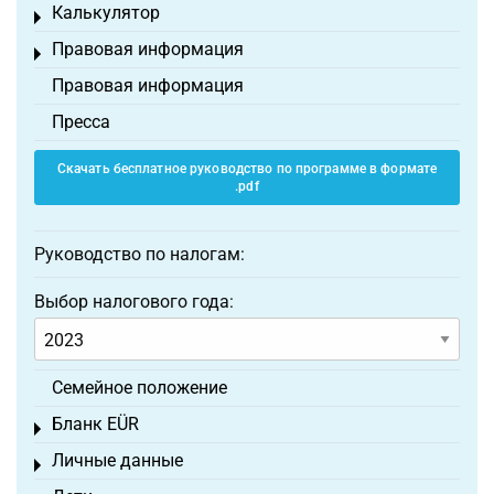
Калькулятор
Toggle menu
Правовая информация
Toggle menu
Правовая информация
Пресса
Скачать бесплатное руководство по программе в формате
.pdf
Руководство по налогам:
Выбор налогового года:
Семейное положение
Бланк EÜR
Toggle menu
Личные данные
Toggle menu