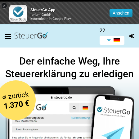
×
SteuerGo App
Ansehen
forium GmbH
kostenlos - In Google Play
22
Der einfache Weg, Ihre
Steuererklärung zu erledigen
zurück
⌀
1.370 €