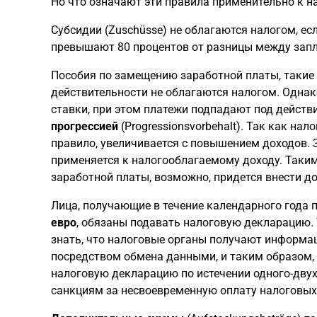
Но что означают эти правила применительно к н
Субсидии (Zuschüsse) не облагаются налогом, ес
превышают 80 процентов от разницы между запл
Пособия по замещению заработной платы, такие к
действительности не облагаются налогом. Однак
ставки, при этом платежи подпадают под действ
прогрессией
(Progressionsvorbehalt). Так как нал
правило, увеличивается с повышением доходов. 
применяется к налогооблагаемому доходу. Таки
заработной платы, возможно, придется внести д
Лица, получающие в течение календарного года 
евро
, обязаны подавать налоговую декларацию. 
знать, что налоговые органы получают информац
посредством обмена данными, и таким образом,
налоговую декларацию по истечении одного-дву
санкциям за несвоевременную оплату налоговых