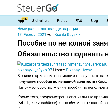
NEU
App
Sicherheit
Preise
FAQ
Blog
Немецкая налоговая декларация
17. Februar 2021
von
Ksenia Buyskikh
Пособие по неполной занят
Обязательство подавать 
pixabay/u_h0yvbj97
Lizenz:
Pixabay Lizenz
В связи с кризисом, возникшим в результате па
получение
пособия по неполной занятости
(Kurza
Например, срок получения пособия по неполной з
Кроме того, предусмотрены специальные прави
(
Arbeitgeberzuschüsse)
к пособиям по неполной за