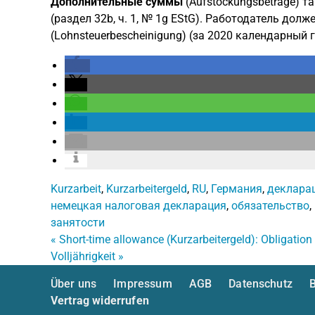
Дополнительные суммы
(Aufstockungsbeträge) 
(раздел 32b, ч. 1, № 1g EStG). Работодатель дол
(Lohnsteuerbescheinigung) (за 2020 календарный 
Kurzarbeit
,
Kurzarbeitergeld
,
RU
,
Германия
,
деклара
немецкая налоговая декларация
,
обязательство
,
занятости
«
Short-time allowance (Kurzarbeitergeld): Obligation t
Volljährigkeit
»
Über uns
Impressum
AGB
Datenschutz
B
Vertrag widerrufen