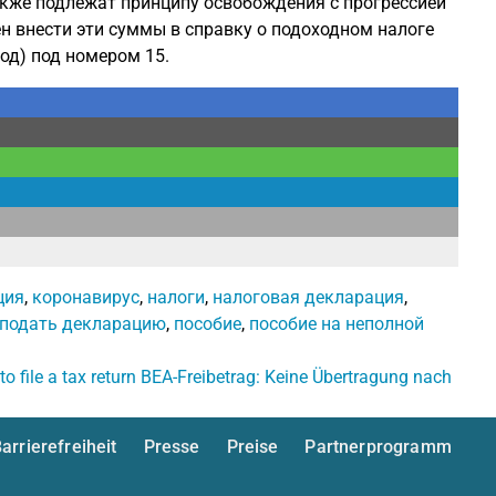
также подлежат принципу освобождения с прогрессией
жен внести эти суммы в справку о подоходном налоге
год) под номером 15.
ция
,
коронавирус
,
налоги
,
налоговая декларация
,
подать декларацию
,
пособие
,
пособие на неполной
o file a tax return
BEA-Freibetrag: Keine Übertragung nach
arrierefreiheit
Presse
Preise
Partnerprogramm