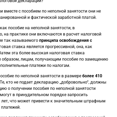
алоговой декларации?
ли вместе с пособием по неполной занятости они не
анированной и фактической заработной платой.
ак пособие на неполной занятости, в
о, на практике они включаются в расчет налоговой
ие так называемого
принципа освобождения с
оговая ставка является прогрессивной, она, как
Затем эта более высокая налоговая ставка
м образом, лицам, получающим пособие по замещению
ополнительные платежи по налогам.
пособие по неполной занятости в размере
более 410
Те, кто не подает декларацию „добровольно“, должны
ию о получении пособия по неполной занятости
 могут в принудительном порядке запросить
х лет, что может привести к значительным штрафным
 платежей.