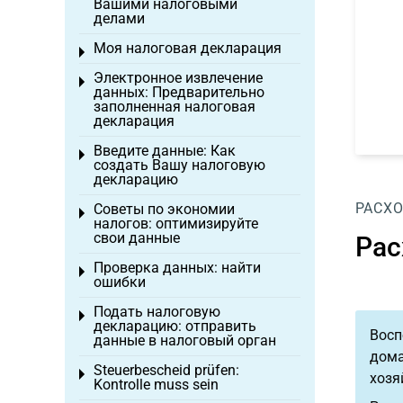
Вашими налоговыми
делами
Моя налоговая декларация
Toggle menu
Электронное извлечение
Toggle menu
данных: Предварительно
заполненная налоговая
декларация
Введите данные: Как
Toggle menu
создать Вашу налоговую
декларацию
РАСХ
Советы по экономии
Toggle menu
налогов: оптимизируйте
свои данные
Рас
Проверка данных: найти
Toggle menu
ошибки
Подать налоговую
Toggle menu
декларацию: отправить
Восп
данные в налоговый орган
дома
Steuerbescheid prüfen:
Toggle menu
хозя
Kontrolle muss sein