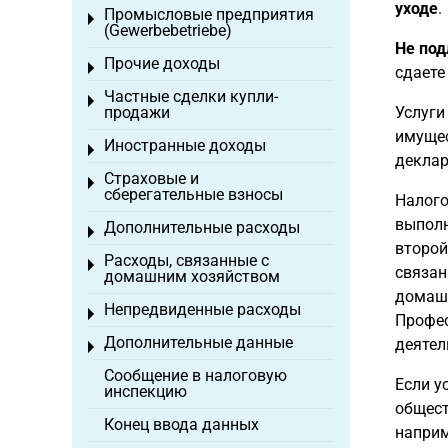
уходе
.
Промысловые предприятия
Toggle menu
(Gewerbebetriebe)
Не под
Прочие доходы
Toggle menu
сдаете
Частные сделки купли-
Toggle menu
продажи
Услуги
имущес
Иностранные доходы
Toggle menu
деклар
Страховые и
Toggle menu
сберегательные взносы
Налого
выполн
Дополнительные расходы
Toggle menu
второй
Расходы, связанные с
Toggle menu
связан
домашним хозяйством
домашн
Непредвиденные расходы
Toggle menu
Профес
Дополнительные данные
деятел
Toggle menu
Сообщение в налоговую
Если у
инспекцию
общест
Конец ввода данных
наприм