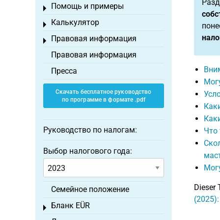
Разд
Помощь и примеры
Toggle menu
собс
Калькулятор
Toggle menu
поне
нало
Правовая информация
Toggle menu
Правовая информация
Вним
Пресса
Могу
Скачать бесплатное руководство
Усло
по программе в формате .pdf
Как
Как
Руководство по налогам:
Что 
Скол
Выбор налогового года:
мас
Могу
Dieser 
Семейное положение
(2025)
Бланк EÜR
Toggle menu