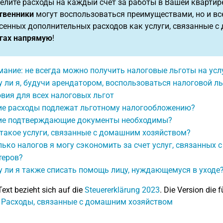
елите расходы на каждый счет за работы в Вашей квартире
твенники
могут воспользоваться преимуществами, но и в
сенных дополнительных расходов как услуги, связанные с
гах напрямую
!
ание: не всегда можно получить налоговые льготы на ус
 ли я, будучи арендатором, воспользоваться налоговой л
вия для всех налоговых льгот
ие расходы подлежат льготному налогообложению?
ие подтверждающие документы необходимы?
такое услуги, связанные с домашним хозяйством?
ько налогов я могу сэкономить за счет услуг, связанных 
теров?
 ли я также списать помощь лицу, нуждающемуся в уходе
Text bezieht sich auf die
Steuererklärung 2023
. Die Version die f
: Расходы, связанные с домашним хозяйством