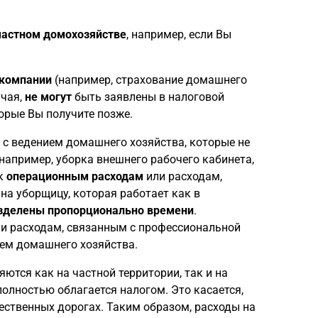
частном домохозяйстве
, например, если Вы
 компании
(например, страхование домашнего
учая,
не могут
быть заявлены в налоговой
орые Вы получите позже.
 с ведением домашнего хозяйства, которые не
например, уборка внешнего рабочего кабинета,
 к
операционным расходам
или расходам,
а уборщицу, которая работает как в
зделены пропорционально времени
.
и расходам, связанным с профессиональной
ием домашнего хозяйства.
ются как на частной территории, так и на
полностью облагается налогом. Это касается,
щественных дорогах. Таким образом, расходы на