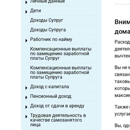
Личные данные
Toggle menu
Дети
Toggle menu
Доходы Супруг
Вним
Доходы Супруга
дома
Работник по найму
Toggle menu
Расход
Компенсационные выплаты
деятел
по замещению заработной
вычтен
платы Супруг
Вы не 
Компенсационные выплаты
по замещению заработной
связан
платы Супруга
таковы
Доход с капитала
Toggle menu
которы
максим
Пенсионный доход
Toggle menu
Доход от сдачи в аренду
Также
Toggle menu
услуга
Трудовая деятельность в
Toggle menu
качестве самозанятого
лица
Вы, од