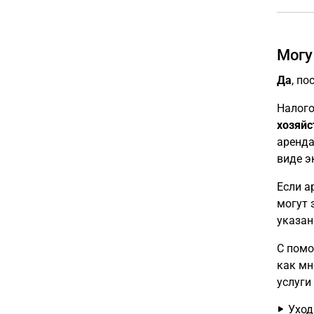
Могу
Да
, п
Налого
хозяйс
аренда
виде э
Если а
могут 
указан
С пом
как мн
услуги
Уход