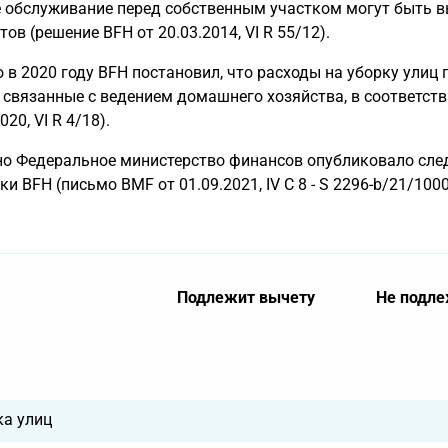
 обслуживание перед собственным участком могут быть вы
тов (решение BFH от 20.03.2014, VI R 55/12).
 в 2020 году BFH постановил, что расходы на уборку улиц
, связанные с ведением домашнего хозяйства, в соответстви
020, VI R 4/18).
о Федеральное министерство финансов опубликовало сле
и BFH (письмо BMF от 01.09.2021, IV C 8 - S 2296-b/21/1000
Подлежит вычету
Не подле
ка улиц