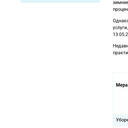
зимнее
процен
Однако
услуги
13.05.2
Недавн
практик
Мера
Убор