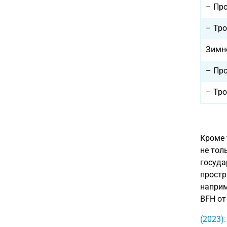
– Пр
– Тро
Зимн
– Пр
– Тро
Кроме 
не тол
госуда
простр
наприм
BFH от 
(2023)