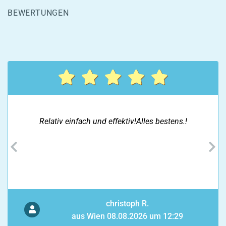
BEWERTUNGEN
Relativ einfach und effektiv!Alles bestens.!
Previous
N
christoph R.
aus Wien
08.08.2026 um 12:29