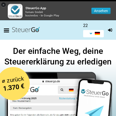
×
SteuerGo App
Ansehen
forium GmbH
kostenlos - In Google Play
22
Der einfache Weg, deine
Steuererklärung zu erledigen
zurück
⌀
1.370 €