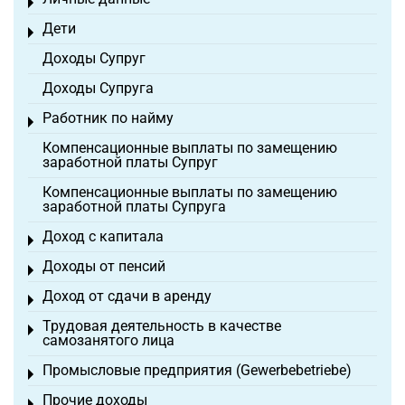
Toggle menu
Дети
Toggle menu
Доходы Супруг
Доходы Супруга
Работник по найму
Toggle menu
Компенсационные выплаты по замещению
заработной платы Супруг
Компенсационные выплаты по замещению
заработной платы Супруга
Доход с капитала
Toggle menu
Доходы от пенсий
Toggle menu
Доход от сдачи в аренду
Toggle menu
Трудовая деятельность в качестве
Toggle menu
самозанятого лица
Промысловые предприятия (Gewerbebetriebe)
Toggle menu
Прочие доходы