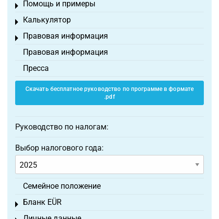
Помощь и примеры
Toggle menu
Калькулятор
Toggle menu
Правовая информация
Toggle menu
Правовая информация
Пресса
Скачать бесплатное руководство по программе в формате
.pdf
Руководство по налогам:
Выбор налогового года:
Семейное положение
Бланк EÜR
Toggle menu
Личные данные