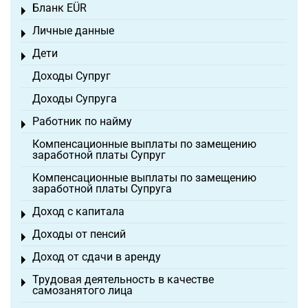
Бланк EÜR
Toggle menu
Личные данные
Toggle menu
Дети
Toggle menu
Доходы Супруг
Доходы Супруга
Работник по найму
Toggle menu
Компенсационные выплаты по замещению
заработной платы Супруг
Компенсационные выплаты по замещению
заработной платы Супруга
Доход с капитала
Toggle menu
Доходы от пенсий
Toggle menu
Доход от сдачи в аренду
Toggle menu
Трудовая деятельность в качестве
Toggle menu
самозанятого лица