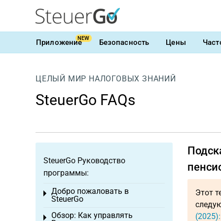
NEW
Приложение
Безопасность
Цены
Част
ЦЕЛЫЙ МИР НАЛОГОВЫХ ЗНАНИЙ
SteuerGo FAQs
Подск
SteuerGo Руководство
пенси
программы:
Добро пожаловать в
Этот т
Toggle menu
SteuerGo
следую
Обзор: Как управлять
(2025)
Toggle menu