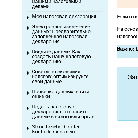
Вашими налоговыми
делами
Моя налоговая декларация
Если в п
Toggle menu
Электронное извлечение
Toggle menu
На основ
данных: Предварительно
заполненная налоговая
налогооб
декларация
Важно:
Д
Введите данные: Как
Toggle menu
создать Вашу налоговую
декларацию
Советы по экономии
Toggle menu
За
налогов: оптимизируйте
свои данные
Проверка данных: найти
Toggle menu
ошибки
Подать налоговую
Toggle menu
декларацию: отправить
данные в налоговый орган
Steuerbescheid prüfen:
Toggle menu
Kontrolle muss sein