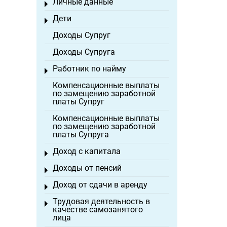
Личные данные
Toggle menu
Дети
Toggle menu
Доходы Супруг
Доходы Супруга
Работник по найму
Toggle menu
Компенсационные выплаты
по замещению заработной
платы Супруг
Компенсационные выплаты
по замещению заработной
платы Супруга
Доход с капитала
Toggle menu
Доходы от пенсий
Toggle menu
Доход от сдачи в аренду
Toggle menu
Трудовая деятельность в
Toggle menu
качестве самозанятого
лица