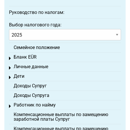
Руководство по налогам:
Выбор налогового года:
Семейное положение
Бланк EÜR
Toggle menu
Личные данные
Toggle menu
Дети
Toggle menu
Доходы Супруг
Доходы Супруга
Работник по найму
Toggle menu
Компенсационные выплаты по замещению
заработной платы Супруг
Компенсационные выплаты по замещению