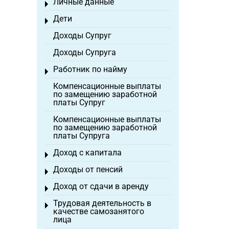
Личные данные
Toggle menu
Дети
Toggle menu
Доходы Супруг
Доходы Супруга
Работник по найму
Toggle menu
Компенсационные выплаты
по замещению заработной
платы Супруг
Компенсационные выплаты
по замещению заработной
платы Супруга
Доход с капитала
Toggle menu
Доходы от пенсий
Toggle menu
Доход от сдачи в аренду
Toggle menu
Трудовая деятельность в
Toggle menu
качестве самозанятого
лица