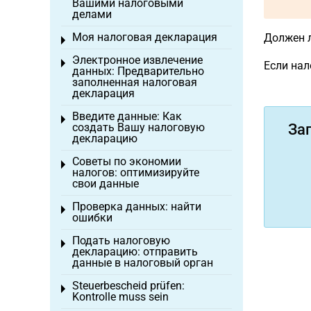
Вашими налоговыми
делами
Моя налоговая декларация
Должен л
Toggle menu
Электронное извлечение
Toggle menu
Если нал
данных: Предварительно
заполненная налоговая
декларация
Введите данные: Как
Toggle menu
создать Вашу налоговую
За
декларацию
Советы по экономии
Toggle menu
налогов: оптимизируйте
свои данные
Проверка данных: найти
Toggle menu
ошибки
Подать налоговую
Toggle menu
декларацию: отправить
данные в налоговый орган
Steuerbescheid prüfen:
Toggle menu
Kontrolle muss sein