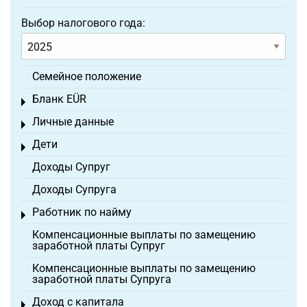
Выбор налогового года:
Семейное положение
Бланк EÜR
Toggle menu
Личные данные
Toggle menu
Дети
Toggle menu
Доходы Супруг
Доходы Супруга
Работник по найму
Toggle menu
Компенсационные выплаты по замещению
заработной платы Супруг
Компенсационные выплаты по замещению
заработной платы Супруга
Доход с капитала
Toggle menu