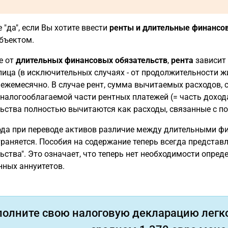
 "да", если Вы хотите ввести
ренты и длительные финансо
бъектом.
е от
длительных финансовых обязательств
,
рента
зависит 
лица (в исключительных случаях - от продолжительности ж
ежемесячно. В случае рент, сумма вычитаемых расходов, с
налогооблагаемой части рентных платежей (= часть дохода
ьства полностью вычитаются как расходы, связанные с п
ода при переводе активов различие между длительными ф
раняется. Пособия на содержание теперь всегда предста
ьства". Это означает, что теперь нет необходимости опре
ных аннуитетов.
полните свою налоговую декларацию легко