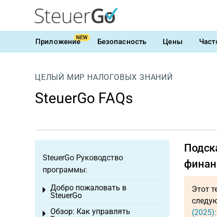
NEW
Приложение
Безопасность
Цены
Част
ЦЕЛЫЙ МИР НАЛОГОВЫХ ЗНАНИЙ
SteuerGo FAQs
Подск
SteuerGo Руководство
финан
программы:
Добро пожаловать в
Этот т
Toggle menu
SteuerGo
следую
Обзор: Как управлять
(2025)
Toggle menu