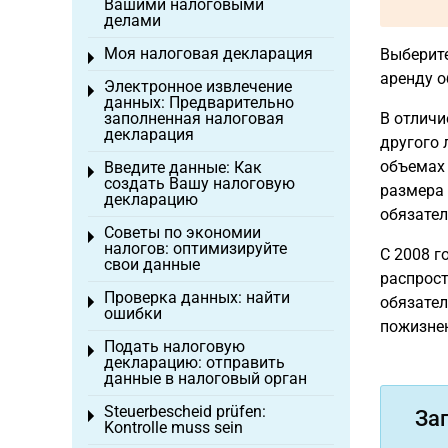
Вашими налоговыми
делами
Моя налоговая декларация
Выберите
Toggle menu
аренду о
Электронное извлечение
Toggle menu
данных: Предварительно
заполненная налоговая
В отличи
декларация
другого 
объемах 
Введите данные: Как
Toggle menu
создать Вашу налоговую
размера 
декларацию
обязател
Советы по экономии
Toggle menu
налогов: оптимизируйте
С 2008 г
свои данные
распрост
Проверка данных: найти
обязател
Toggle menu
ошибки
пожизнен
Подать налоговую
Toggle menu
декларацию: отправить
данные в налоговый орган
Steuerbescheid prüfen:
За
Toggle menu
Kontrolle muss sein