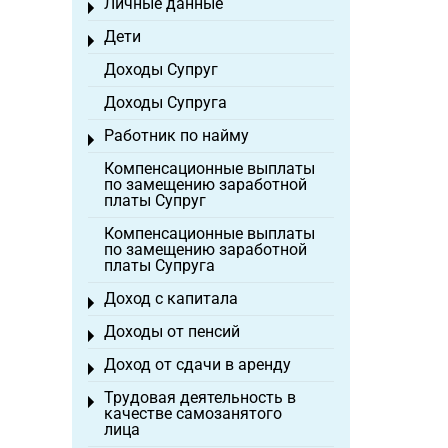
Личные данные
Toggle menu
Дети
Toggle menu
Доходы Супруг
Доходы Супруга
Работник по найму
Toggle menu
Компенсационные выплаты
по замещению заработной
платы Супруг
Компенсационные выплаты
по замещению заработной
платы Супруга
Доход с капитала
Toggle menu
Доходы от пенсий
Toggle menu
Доход от сдачи в аренду
Toggle menu
Трудовая деятельность в
Toggle menu
качестве самозанятого
лица