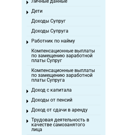
Личные данные
Toggle menu
Дети
Toggle menu
Доходы Супруг
Доходы Супруга
Работник по найму
Toggle menu
Компенсационные выплаты
по замещению заработной
платы Супруг
Компенсационные выплаты
по замещению заработной
платы Супруга
Доход с капитала
Toggle menu
Доходы от пенсий
Toggle menu
Доход от сдачи в аренду
Toggle menu
Трудовая деятельность в
Toggle menu
качестве самозанятого
лица