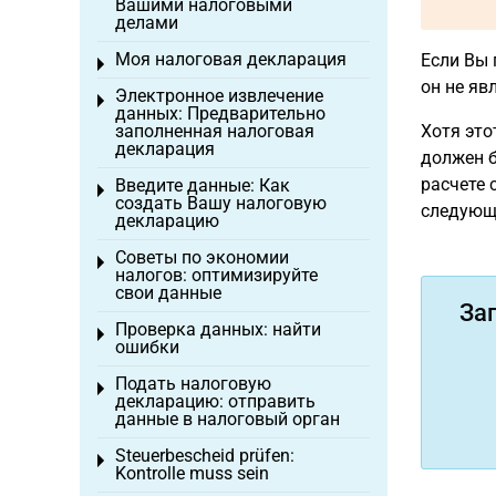
Вашими налоговыми
делами
Моя налоговая декларация
Если Вы
Toggle menu
он не яв
Электронное извлечение
Toggle menu
данных: Предварительно
заполненная налоговая
Хотя это
декларация
должен б
расчете 
Введите данные: Как
Toggle menu
создать Вашу налоговую
следующ
декларацию
Советы по экономии
Toggle menu
налогов: оптимизируйте
свои данные
За
Проверка данных: найти
Toggle menu
ошибки
Подать налоговую
Toggle menu
декларацию: отправить
данные в налоговый орган
Steuerbescheid prüfen:
Toggle menu
Kontrolle muss sein