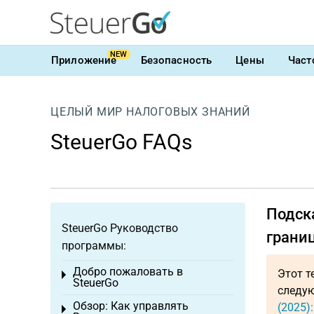
NEW
Приложение
Безопасность
Цены
Част
ЦЕЛЫЙ МИР НАЛОГОВЫХ ЗНАНИЙ
SteuerGo FAQs
Подск
SteuerGo Руководство
грани
программы:
Добро пожаловать в
Этот т
Toggle menu
SteuerGo
следую
Обзор: Как управлять
(2025)
Toggle menu