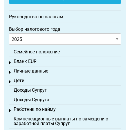
Руководство по налогам:
Выбор налогового года:
Семейное положение
Бланк EÜR
Toggle menu
Личные данные
Toggle menu
Дети
Toggle menu
Доходы Супруг
Доходы Супруга
Работник по найму
Toggle menu
Компенсационные выплаты по замещению
заработной платы Супруг