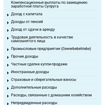
Компенсационные выплаты по замещению
заработной платы Супруга
Доход с капитала
Toggle menu
Доходы от пенсий
Toggle menu
Доход от сдачи в аренду
Toggle menu
Трудовая деятельность в качестве
Toggle menu
самозанятого лица
Промысловые предприятия (Gewerbebetriebe)
Toggle menu
Прочие доходы
Toggle menu
Частные сделки купли-продажи
Toggle menu
Иностранные доходы
Toggle menu
Страховые и сберегательные взносы
Toggle menu
Дополнительные расходы
Toggle menu
Расходы, связанные с домашним хозяйством
Toggle menu
Непредвиденные расходы
Toggle menu