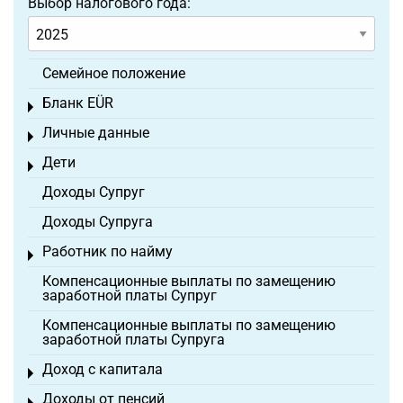
Выбор налогового года:
Семейное положение
Бланк EÜR
Toggle menu
Личные данные
Toggle menu
Дети
Toggle menu
Доходы Супруг
Доходы Супруга
Работник по найму
Toggle menu
Компенсационные выплаты по замещению
заработной платы Супруг
Компенсационные выплаты по замещению
заработной платы Супруга
Доход с капитала
Toggle menu
Доходы от пенсий