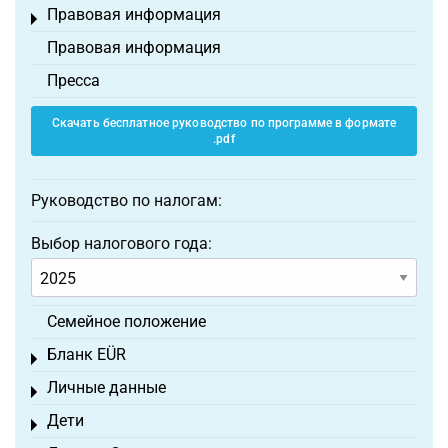
Правовая информация
Toggle menu
Правовая информация
Пресса
Скачать бесплатное руководство по программе в формате
.pdf
Руководство по налогам:
Выбор налогового года:
Семейное положение
Бланк EÜR
Toggle menu
Личные данные
Toggle menu
Дети
Toggle menu