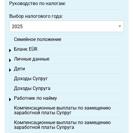
Руководство по налогам:
Выбор налогового года:
Семейное положение
Бланк EÜR
Toggle menu
Личные данные
Toggle menu
Дети
Toggle menu
Доходы Супруг
Доходы Супруга
Работник по найму
Toggle menu
Компенсационные выплаты по замещению
заработной платы Супруг
Компенсационные выплаты по замещению
заработной платы Супруга