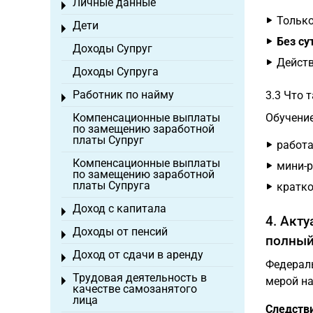
Личные данные
Toggle menu
Тольк
Дети
Toggle menu
Без су
Доходы Супруг
Действ
Доходы Супруга
Работник по найму
3.3 Что 
Toggle menu
Компенсационные выплаты
Обучение
по замещению заработной
платы Супруг
работа
Компенсационные выплаты
мини-р
по замещению заработной
платы Супруга
кратко
Доход с капитала
Toggle menu
4. Акт
Доходы от пенсий
Toggle menu
полный
Доход от сдачи в аренду
Toggle menu
Федерал
Трудовая деятельность в
мерой на
Toggle menu
качестве самозанятого
лица
Следств