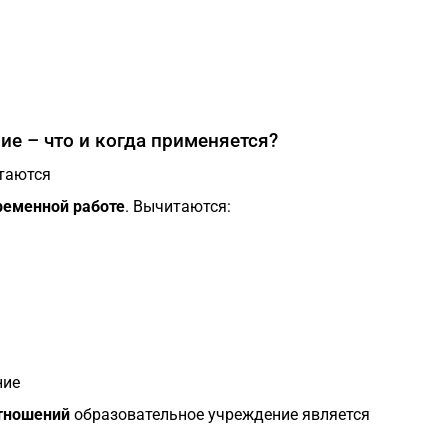
е – что и когда применяется?
таются
ременной работе
. Вычитаются:
ние
отношений
образовательное учреждение является