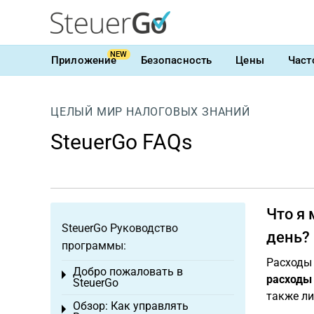
NEW
Приложение
Безопасность
Цены
Част
ЦЕЛЫЙ МИР НАЛОГОВЫХ ЗНАНИЙ
SteuerGo FAQs
Что я
SteuerGo Руководство
день?
программы:
Расходы 
Добро пожаловать в
Toggle menu
расходы
SteuerGo
также ли
Обзор: Как управлять
Toggle menu