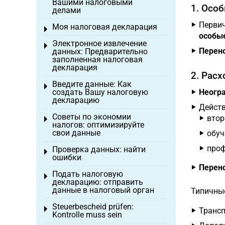
Вашими налоговыми
1. Осо
делами
Первич
Моя налоговая декларация
Toggle menu
особы
Электронное извлечение
Toggle menu
Перен
данных: Предварительно
заполненная налоговая
декларация
2. Рас
Введите данные: Как
Toggle menu
создать Вашу налоговую
Неогр
декларацию
Действ
Советы по экономии
втор
Toggle menu
налогов: оптимизируйте
свои данные
обуч
проф
Проверка данных: найти
Toggle menu
ошибки
Перен
Подать налоговую
Toggle menu
декларацию: отправить
данные в налоговый орган
Типичны
Steuerbescheid prüfen:
Toggle menu
Трансп
Kontrolle muss sein