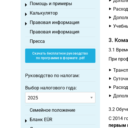
Дополн
Помощь и примеры
Toggle menu
Расход
Калькулятор
Toggle menu
Дополн
Правовая информация
Toggle menu
Учебны
Правовая информация
3. Ком
Пресса
3.1 Вре
Скачать бесплатное руководство
по программе в формате .pdf
При проф
Трансп
Руководство по налогам:
Суточн
Расход
Выбор налогового года:
Дополн
3.2 Обуч
Семейное положение
С 2014 г
Бланк EÜR
Toggle menu
первым 