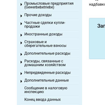
Промысловые предприятия
надбавко
Toggle menu
(Gewerbebetriebe)
Прочие доходы
Toggle menu
Частные сделки купли-
Toggle menu
За
продажи
Иностранные доходы
Toggle menu
Страховые и
Toggle menu
сберегательные взносы
Дополнительные расходы
Toggle menu
Расходы, связанные с
Toggle menu
домашним хозяйством
Непредвиденные расходы
Toggle menu
Дополнительные данные
Toggle menu
Сообщение в налоговую
инспекцию
Конец ввода данных