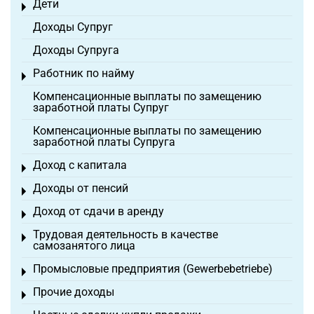
Дети
Toggle menu
Доходы Супруг
Доходы Супруга
Работник по найму
Toggle menu
Компенсационные выплаты по замещению
заработной платы Супруг
Компенсационные выплаты по замещению
заработной платы Супруга
Доход с капитала
Toggle menu
Доходы от пенсий
Toggle menu
Доход от сдачи в аренду
Toggle menu
Трудовая деятельность в качестве
Toggle menu
самозанятого лица
Промысловые предприятия (Gewerbebetriebe)
Toggle menu
Прочие доходы
Toggle menu