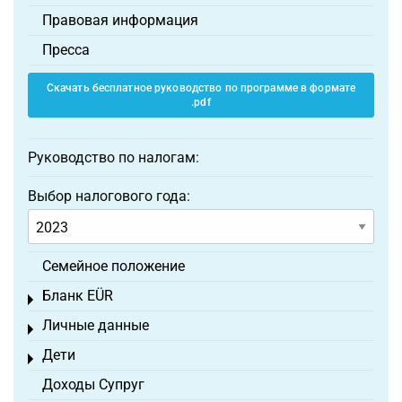
Правовая информация
Пресса
Скачать бесплатное руководство по программе в формате
.pdf
Руководство по налогам:
Выбор налогового года:
Семейное положение
Бланк EÜR
Toggle menu
Личные данные
Toggle menu
Дети
Toggle menu
Доходы Супруг