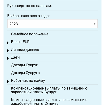
Руководство по налогам:
Выбор налогового года:
Семейное положение
Бланк EÜR
Toggle menu
Личные данные
Toggle menu
Дети
Toggle menu
Доходы Супруг
Доходы Супруга
Работник по найму
Toggle menu
Компенсационные выплаты по замещению
заработной платы Супруг
Компенсационные выплаты по замещению
заработной платы Супруга