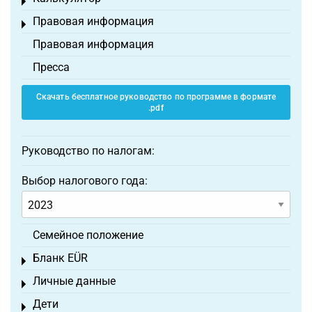
Toggle menu
Правовая информация
Toggle menu
Правовая информация
Пресса
Скачать бесплатное руководство по программе в формате
.pdf
Руководство по налогам:
Выбор налогового года:
Семейное положение
Бланк EÜR
Toggle menu
Личные данные
Toggle menu
Дети
Toggle menu