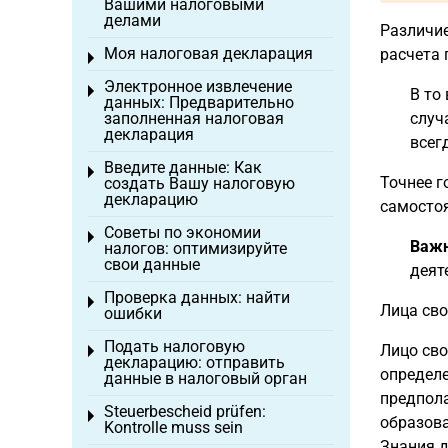
Вашими налоговыми
делами
Различие
Моя налоговая декларация
расчета 
Toggle menu
Электронное извлечение
Toggle menu
В то
данных: Предварительно
заполненная налоговая
случ
декларация
всег
Введите данные: Как
Toggle menu
Точнее г
создать Вашу налоговую
декларацию
самостоя
Советы по экономии
Toggle menu
Важ
налогов: оптимизируйте
свои данные
деят
Проверка данных: найти
Toggle menu
Лица св
ошибки
Подать налоговую
Лицо сво
Toggle menu
декларацию: отправить
определе
данные в налоговый орган
предпола
Steuerbescheid prüfen:
Toggle menu
образова
Kontrolle muss sein
Знания д