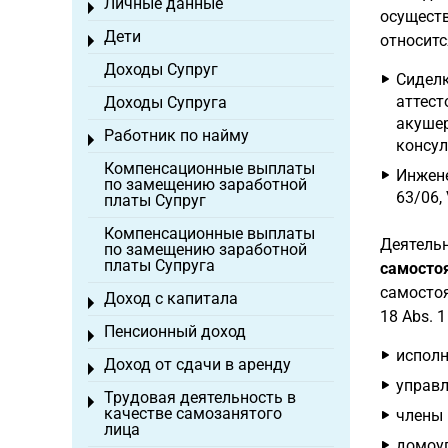
Личные данные
Toggle menu
осуществ
Дети
относитс
Toggle menu
Доходы Супруг
Сиделк
аттест
Доходы Супруга
акушер
Работник по найму
Toggle menu
консул
Компенсационные выплаты
Инжене
по замещению заработной
63/06, 
платы Супруг
Компенсационные выплаты
Деятельн
по замещению заработной
платы Супруга
самосто
самостоя
Доход с капитала
Toggle menu
18 Abs. 1
Пенсионный доход
Toggle menu
исполн
Доход от сдачи в аренду
Toggle menu
управ
Трудовая деятельность в
Toggle menu
качестве самозанятого
члены 
лица
домоуп