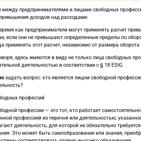
 между предпринимателями и лицами свободных профессий
превышения доходов над расходами:
 время как предприниматели могут применять расчет прев
ае, если они не превышают определенные пределы по обор
да применять этот расчет, независимо от размера оборота
оворя, здесь имеются в виду не только лица свободных пр
тельной деятельностью в соответствии с § 18 EStG.
но
задать вопрос: кто является лицом свободной професси
ельность?
ободных профессий
бодной профессии — это тот, кто работает самостоятельно
нной профессией из перечня или деятельностью, указанной
гают деятельность, для которой не обязательно требуетс
ния. Это может быть самообразование или знания, приобр
олжны соответствовать уровню высшего образования.