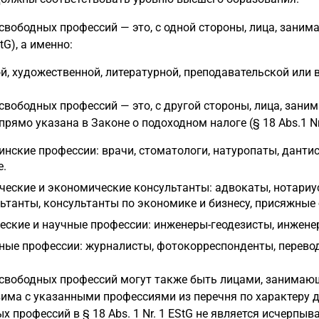
 свободных профессий — это, с одной стороны, лица, зани
StG), а именно:
й, художественной, литературной, преподавательской или 
 свободных профессий — это, с другой стороны, лица, зан
прямо указана в Законе о подоходном налоге (§ 18 Abs.1 Nr
нские профессии: врачи, стоматологи, натуропаты, данти
е.
еские и экономические консультанты: адвокаты, нотариус
ьтанты, консультанты по экономике и бизнесу, присяжные 
еские и научные профессии: инженеры-геодезисты, инжене
ые профессии: журналисты, фотокорреспонденты, перево
а свободных профессий могут также быть лицами, занима
има с указанными профессиями из перечня по характеру д
х профессий в § 18 Abs. 1 Nr. 1 EStG не является исчерп