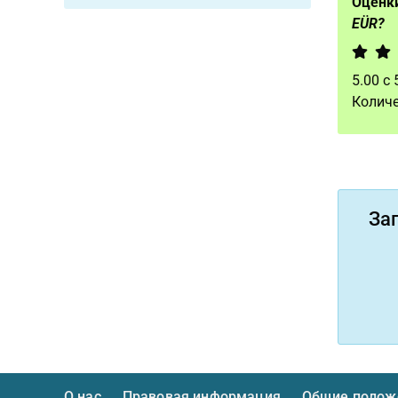
Оценки
EÜR?
5.00
с
Количе
За
О нас
Правовая информация
Общие положе