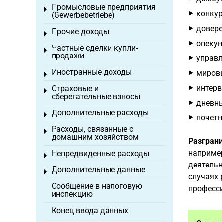
Промысловые предприятия
Toggle menu
конку
(Gewerbebetriebe)
довере
Прочие доходы
Toggle menu
опекун
Частные сделки купли-
Toggle menu
продажи
управ
Иностранные доходы
мировы
Toggle menu
интерв
Страховые и
Toggle menu
сберегательные взносы
дневны
Дополнительные расходы
Toggle menu
почетн
Расходы, связанные с
Toggle menu
домашним хозяйством
Разгран
например
Непредвиденные расходы
Toggle menu
деятельн
Дополнительные данные
Toggle menu
случаях 
Сообщение в налоговую
професси
инспекцию
Конец ввода данных