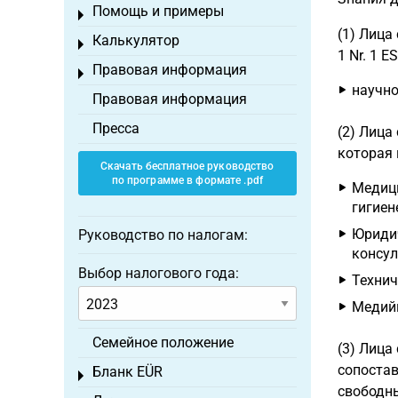
Помощь и примеры
Toggle menu
(1) Лица
Калькулятор
Toggle menu
1 Nr. 1 E
Правовая информация
Toggle menu
научно
Правовая информация
Пресса
(2) Лица
которая 
Скачать бесплатное руководство
по программе в формате .pdf
Медици
гигиен
Юридич
Руководство по налогам:
консул
Выбор налогового года:
Технич
Медийн
Семейное положение
(3) Лиц
сопостав
Бланк EÜR
Toggle menu
свободны