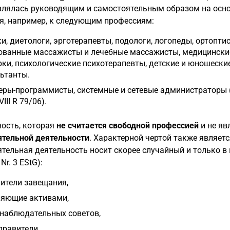
лялась руководящим и самостоятельным образом на осно
я, например, к следующим профессиям:
и, диетологи, эрготерапевты, подологи, логопеды, ортопт
ованные массажисты и лечебные массажисты, медицинские
ки, психологические психотерапевты, детские и юношеские
ьтанты.
ры-программисты, системные и сетевые администраторы (реше
VIII R 79/06).
ость, которая
не считается свободной профессией
и не яв
ятельной деятельности
. Характерной чертой также являет
тельная деятельность носит скорее случайный и только в
 Nr. 3 EStG):
ители завещания,
ляющие активами,
наблюдательных советов,
равители,