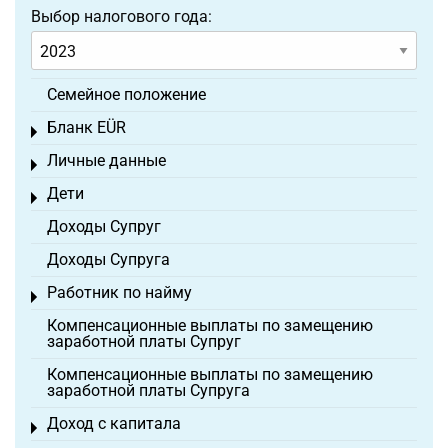
Выбор налогового года:
Семейное положение
Бланк EÜR
Toggle menu
Личные данные
Toggle menu
Дети
Toggle menu
Доходы Супруг
Доходы Супруга
Работник по найму
Toggle menu
Компенсационные выплаты по замещению
заработной платы Супруг
Компенсационные выплаты по замещению
заработной платы Супруга
Доход с капитала
Toggle menu