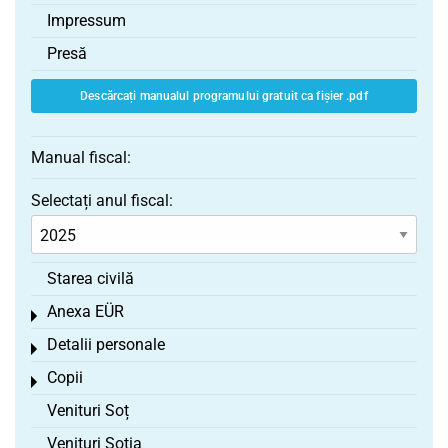
Impressum
Presă
Descărcați manualul programului gratuit ca fișier .pdf
Manual fiscal:
Selectați anul fiscal:
Starea civilă
Anexa EÜR
Toggle menu
Detalii personale
Toggle menu
Copii
Toggle menu
Venituri Soț
Venituri Soția