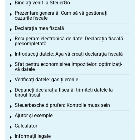
Bine ați venit la SteuerGo
Toggle menu
Prezentare generală: Cum să vă gestionați
Toggle menu
cazurile fiscale
Declarația mea fiscală
Toggle menu
Recuperare electronică de date: Declarația fiscală
Toggle menu
precompletată
Introduceți datele: Așa vă creați declarația fiscală
Toggle menu
Sfat pentru economisirea impozitelor: optimizați-
Toggle menu
vă datele
Verificați datele: găsiți erorile
Toggle menu
Depuneți declarația fiscală: trimiteți datele la
Toggle menu
biroul fiscal
Steuerbescheid prüfen: Kontrolle muss sein
Toggle menu
Ajutor și exemple
Toggle menu
Calculator
Toggle menu
Informații legale
Toggle menu