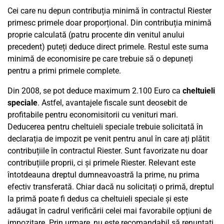
Cei care nu depun contribuția minimă în contractul Riester
primesc primele doar proporțional. Din contribuția minimă
proprie calculată (patru procente din venitul anului
precedent) puteți deduce direct primele. Restul este suma
minimă de economisire pe care trebuie să o depuneți
pentru a primi primele complete.
Din 2008, se pot deduce maximum 2.100 Euro ca
cheltuieli
speciale
. Astfel, avantajele fiscale sunt deosebit de
profitabile pentru economisitorii cu venituri mari.
Deducerea pentru cheltuieli speciale trebuie solicitată în
declarația de impozit pe venit pentru anul în care ați plătit
contribuțiile în contractul Riester. Sunt favorizate nu doar
contribuțiile proprii, ci și primele Riester. Relevant este
întotdeauna dreptul dumneavoastră la prime, nu prima
efectiv transferată. Chiar dacă nu solicitați o primă, dreptul
la primă poate fi dedus ca cheltuieli speciale și este
adăugat în cadrul verificării celei mai favorabile opțiuni de
impozitare. Prin urmare, nu este recomandabil să renunțați