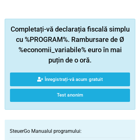
Completați-vă declarația fiscală simplu
cu %PROGRAM%. Rambursare de Ø
%economii_variabile% euro în mai
puțin de o oră.
Înregistrați-vă acum gratuit
Test anonim
SteuerGo Manualul programului: