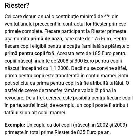
Riester?
Cei care depun anual o contribuție minimă de 4% din
venitul anului precedent în contractul lor Riester primesc
primele complete. Fiecare participant la Riester primește
așa-numita
primă de bază
, care este de 175 Euro. Pentru
fiecare copil eligibil pentru alocația familială se plătește o
primă pentru copii
fixă. Aceasta este de 185 Euro pentru
copiii născuți înainte de 2008 și 300 Euro pentru copiii
născuți începând cu 1.1.2008. Dacă nu se convine altfel,
prima pentru copii este transferată în contul mamei. Soții
pot solicita ca prima pentru copii să fie atribuită tatălui. O
astfel de cerere de transfer rămâne valabilă până la
revocare. De altfel, cererea este posibilă pentru fiecare copil
în parte, astfel încât, de exemplu, un copil poate fi atribuit
tatălui și un alt copil mamei.
Exemplu:
Un cuplu cu doi copii (născuți în 2002 și 2009)
primește în total prime Riester de 835 Euro pe an.