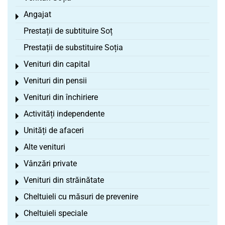
Angajat
Toggle menu
Prestații de subtituire Soț
Prestații de substituire Soția
Venituri din capital
Toggle menu
Venituri din pensii
Toggle menu
Venituri din închiriere
Toggle menu
Activități independente
Toggle menu
Unități de afaceri
Toggle menu
Alte venituri
Toggle menu
Vânzări private
Toggle menu
Venituri din străinătate
Toggle menu
Cheltuieli cu măsuri de prevenire
Toggle menu
Cheltuieli speciale
Toggle menu