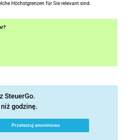
lche Höchstgrenzen für Sie relevant sind.
er?
z SteuerGo.
niż godzinę.
Przetestuj anonimowo