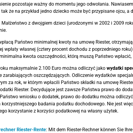
sienie pozostaje ważny do momentu jego odwołania. Nawiasem
 tak że na przykład jedno dziecko może być przypisane ojcu, a 
:
Małżeństwo z dwojgiem dzieci (urodzonymi w 2002 i 2009 roku)
nie.
 wpłacą Państwo minimalnej kwoty na umowę Riester, otrzymają
j wpłaty własnej (cztery procent dochodu z poprzedniego roku
inimalna kwota oszczędności, którą muszą Państwo wpłacić, 
roku maksymalnie 2.100 Euro można odliczyć jako
wydatki spe
ze zarabiających oszczędzających. Odliczenie wydatków specj
m za rok, w którym wpłacili Państwo składki na umowę Rieste
odatki Riester. Decydujące jest zawsze Państwa prawo do dodat
 Państwo wniosku o dodatek, prawo do dodatku można odliczyć 
korzystniejszego badania podatku dochodowego. Nie jest wię
ego korzystanie z korzyści podatkowej na własny użytek.
rechner Riester-Rente
: Mit dem Riester-Rechner können Sie Ihre