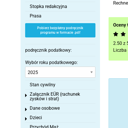
Rechner
Stopka redakcyjna
Prasa
Oceny 
Pobierz bezpłatny podręcznik
programu w formacie .pdf
2.50
z
podręcznik podatkowy:
Liczba
Wybór roku podatkowego:
Stan cywilny
Załącznik EÜR (rachunek
Toggle menu
zysków i strat)
Dane osobowe
Toggle menu
Dzieci
Toggle menu
Przychód Mąż