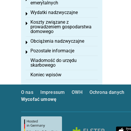
emerytalnych
Wydatki nadzwyczajne
Toggle menu
Koszty związane z
Toggle menu
prowadzeniem gospodarstwa
domowego
Obciążenia nadzwyczajne
Toggle menu
Pozostałe informacje
Toggle menu
Wiadomość do urzędu
skarbowego
Koniec wpisów
O nas
Impressum
OWH
Ochrona danych
Wycofać umowę