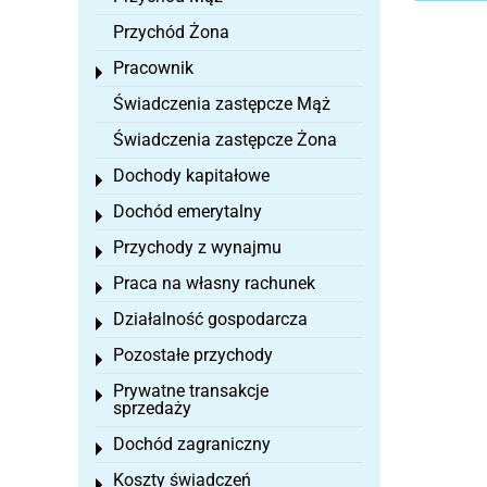
Przychód Żona
Pracownik
Toggle menu
Świadczenia zastępcze Mąż
Świadczenia zastępcze Żona
Dochody kapitałowe
Toggle menu
Dochód emerytalny
Toggle menu
Przychody z wynajmu
Toggle menu
Praca na własny rachunek
Toggle menu
Działalność gospodarcza
Toggle menu
Pozostałe przychody
Toggle menu
Prywatne transakcje
Toggle menu
sprzedaży
Dochód zagraniczny
Toggle menu
Koszty świadczeń
Toggle menu