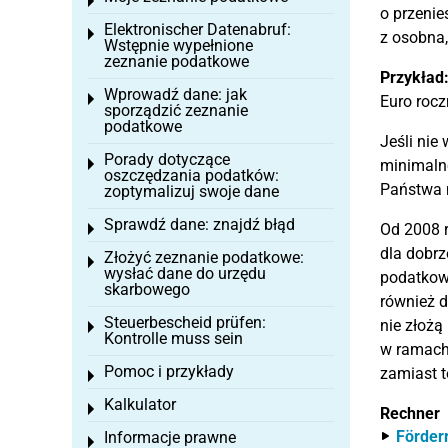
Toggle menu
o przenie
Elektronischer Datenabruf:
Toggle menu
z osobna,
Wstępnie wypełnione
zeznanie podatkowe
Przykład
Wprowadź dane: jak
Toggle menu
Euro rocz
sporządzić zeznanie
podatkowe
Jeśli nie
Porady dotyczące
Toggle menu
minimalne
oszczędzania podatków:
Państwa m
zoptymalizuj swoje dane
Sprawdź dane: znajdź błąd
Od 2008 
Toggle menu
dla dobr
Złożyć zeznanie podatkowe:
Toggle menu
wysłać dane do urzędu
podatkowy
skarbowego
również d
Steuerbescheid prüfen:
nie złożą
Toggle menu
Kontrolle muss sein
w ramach 
Pomoc i przykłady
zamiast t
Toggle menu
Kalkulator
Toggle menu
Rechner
Förder
Informacje prawne
Toggle menu