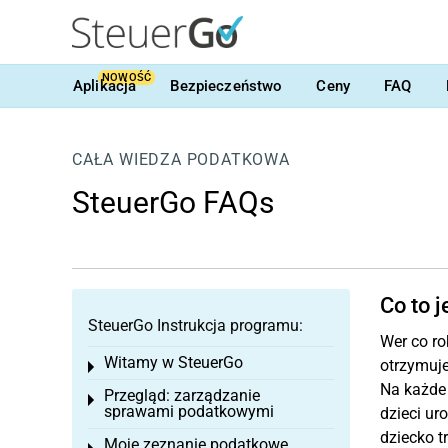
NOWOŚĆ
Aplikacja
Bezpieczeństwo
Ceny
FAQ
CAŁA WIEDZA PODATKOWA
SteuerGo FAQs
Co to j
SteuerGo Instrukcja programu:
Wer co ro
Witamy w SteuerGo
otrzymuje
Toggle menu
Na każde 
Przegląd: zarządzanie
Toggle menu
sprawami podatkowymi
dzieci ur
dziecko t
Moje zeznanie podatkowe