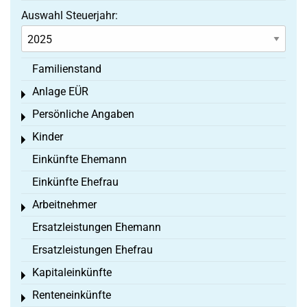
Auswahl Steuerjahr:
Familienstand
Anlage EÜR
Toggle menu
Persönliche Angaben
Toggle menu
Kinder
Toggle menu
Einkünfte Ehemann
Einkünfte Ehefrau
Arbeitnehmer
Toggle menu
Ersatzleistungen Ehemann
Ersatzleistungen Ehefrau
Kapitaleinkünfte
Toggle menu
Renteneinkünfte
Toggle menu