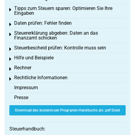
Tipps zum Steuern sparen: Optimieren Sie Ihre
Toggle menu
Eingaben
Daten prüfen: Fehler finden
Toggle menu
Steuererklärung abgeben: Daten an das
Toggle menu
Finanzamt schicken
Steuerbescheid prüfen: Kontrolle muss sein
Toggle menu
Hilfe und Beispiele
Toggle menu
Rechner
Toggle menu
Rechtliche Informationen
Toggle menu
Impressum
Presse
Download des kostenlosen Programm-Handbuchs als .pdf Datei
Steuerhandbuch: