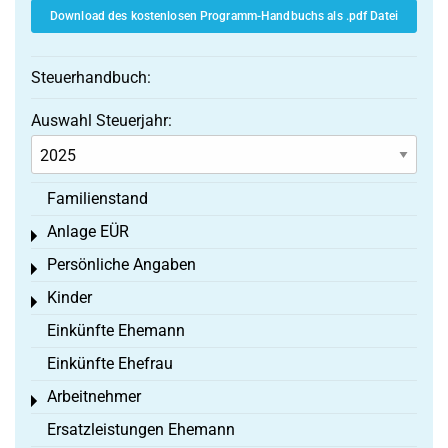
Download des kostenlosen Programm-Handbuchs als .pdf Datei
Steuerhandbuch:
Auswahl Steuerjahr:
Familienstand
Anlage EÜR
Toggle menu
Persönliche Angaben
Toggle menu
Kinder
Toggle menu
Einkünfte Ehemann
Einkünfte Ehefrau
Arbeitnehmer
Toggle menu
Ersatzleistungen Ehemann