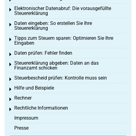
Toggle menu
Elektronischer Datenabruf: Die vorausgefüllte
Toggle menu
Steuererklärung
Daten eingeben: So erstellen Sie Ihre
Toggle menu
Steuererklärung
Tipps zum Steuern sparen: Optimieren Sie Ihre
Toggle menu
Eingaben
Daten prüfen: Fehler finden
Toggle menu
Steuererklärung abgeben: Daten an das
Toggle menu
Finanzamt schicken
Steuerbescheid prüfen: Kontrolle muss sein
Toggle menu
Hilfe und Beispiele
Toggle menu
Rechner
Toggle menu
Rechtliche Informationen
Toggle menu
Impressum
Presse