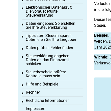
Toggle menu
Verluste 
Elektronischer Datenabruf:
Toggle menu
in die fo
Die vorausgefüllte
Steuererklärung
Dieser fe
Daten eingeben: So erstellen
Toggle menu
Steuer.
Sie Ihre Steuererklärung
Beispiel:
Tipps zum Steuern sparen:
Toggle menu
Optimieren Sie Ihre Eingaben
werden. D
Jahr 2025
Daten prüfen: Fehler finden
Toggle menu
Steuererklärung abgeben:
Wichtig:
Toggle menu
Daten an das Finanzamt
Verlustvo
schicken
Steuerbescheid prüfen:
Toggle menu
Kontrolle muss sein
Hilfe und Beispiele
Toggle menu
Rechner
Toggle menu
Rechtliche Informationen
Toggle menu
Impressum