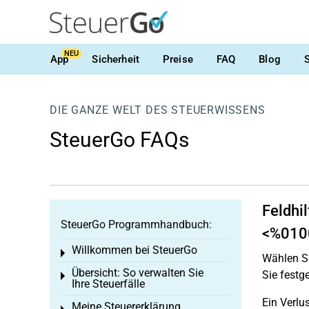
NEU
App
Sicherheit
Preise
FAQ
Blog
DIE GANZE WELT DES STEUERWISSENS
SteuerGo FAQs
Feldhi
SteuerGo Programmhandbuch:
<%0100
Willkommen bei SteuerGo
Toggle menu
Wählen Sie
Übersicht: So verwalten Sie
Sie festge
Toggle menu
Ihre Steuerfälle
Ein Verlu
Meine Steuererklärung