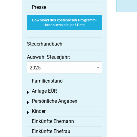
Presse
Download des kostenlosen Programm-
Handbuchs als .pdf Datei
Steuerhandbuch:
Auswahl Steuerjahr:
Familienstand
Anlage EÜR
Toggle menu
Persönliche Angaben
Toggle menu
Kinder
Toggle menu
Einkünfte Ehemann
Einkünfte Ehefrau