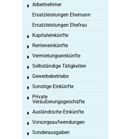
Arbeitnehmer
Toggle menu
Ersatzleistungen Ehemann
Ersatzleistungen Ehefrau
Kapitaleinkünfte
Toggle menu
Renteneinkünfte
Toggle menu
Vermietungseinkünfte
Toggle menu
Selbständige Tätigkeiten
Toggle menu
Gewerbebetriebe
Toggle menu
Sonstige Einkünfte
Toggle menu
Private
Toggle menu
Veräußerungsgeschäfte
Ausländische Einkünfte
Toggle menu
Vorsorgeaufwendungen
Toggle menu
Sonderausgaben
Toggle menu