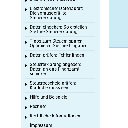
Toggle menu
Elektronischer Datenabruf:
Toggle menu
Die vorausgefüllte
Steuererklärung
Daten eingeben: So erstellen
Toggle menu
Sie Ihre Steuererklärung
Tipps zum Steuern sparen:
Toggle menu
Optimieren Sie Ihre Eingaben
Daten prüfen: Fehler finden
Toggle menu
Steuererklärung abgeben:
Toggle menu
Daten an das Finanzamt
schicken
Steuerbescheid prüfen:
Toggle menu
Kontrolle muss sein
Hilfe und Beispiele
Toggle menu
Rechner
Toggle menu
Rechtliche Informationen
Toggle menu
Impressum