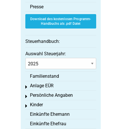
Presse
Download des kostenlosen Programm-
Handbuchs als .pdf Datei
Steuerhandbuch:
Auswahl Steuerjahr:
Familienstand
Anlage EÜR
Toggle menu
Persönliche Angaben
Toggle menu
Kinder
Toggle menu
Einkünfte Ehemann
Einkünfte Ehefrau