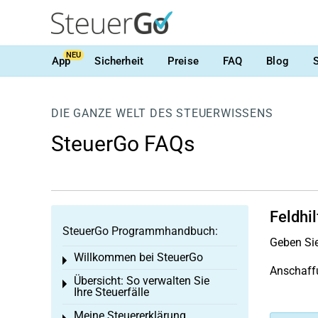
NEU
App
Sicherheit
Preise
FAQ
Blog
DIE GANZE WELT DES STEUERWISSENS
SteuerGo FAQs
Feldhi
SteuerGo Programmhandbuch:
Geben Sie
Willkommen bei SteuerGo
Toggle menu
Anschaffu
Übersicht: So verwalten Sie
Toggle menu
Ihre Steuerfälle
Meine Steuererklärung