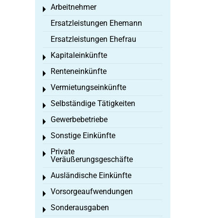
Arbeitnehmer
Toggle menu
Ersatzleistungen Ehemann
Ersatzleistungen Ehefrau
Kapitaleinkünfte
Toggle menu
Renteneinkünfte
Toggle menu
Vermietungseinkünfte
Toggle menu
Selbständige Tätigkeiten
Toggle menu
Gewerbebetriebe
Toggle menu
Sonstige Einkünfte
Toggle menu
Private
Toggle menu
Veräußerungsgeschäfte
Ausländische Einkünfte
Toggle menu
Vorsorgeaufwendungen
Toggle menu
Sonderausgaben
Toggle menu