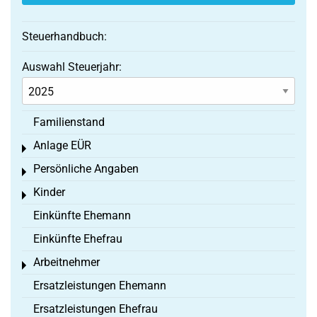
Steuerhandbuch:
Auswahl Steuerjahr:
Familienstand
Anlage EÜR
Toggle menu
Persönliche Angaben
Toggle menu
Kinder
Toggle menu
Einkünfte Ehemann
Einkünfte Ehefrau
Arbeitnehmer
Toggle menu
Ersatzleistungen Ehemann
Ersatzleistungen Ehefrau