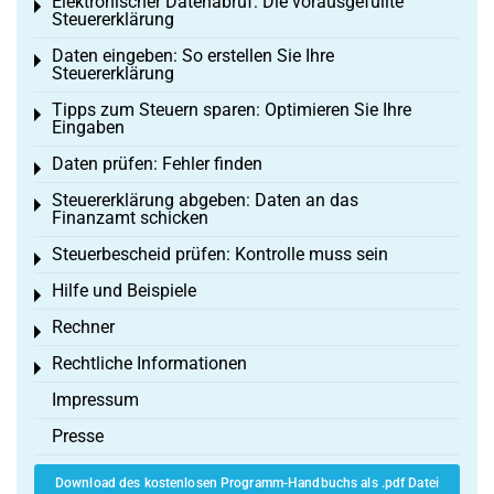
Elektronischer Datenabruf: Die vorausgefüllte
Toggle menu
Steuererklärung
Daten eingeben: So erstellen Sie Ihre
Toggle menu
Steuererklärung
Tipps zum Steuern sparen: Optimieren Sie Ihre
Toggle menu
Eingaben
Daten prüfen: Fehler finden
Toggle menu
Steuererklärung abgeben: Daten an das
Toggle menu
Finanzamt schicken
Steuerbescheid prüfen: Kontrolle muss sein
Toggle menu
Hilfe und Beispiele
Toggle menu
Rechner
Toggle menu
Rechtliche Informationen
Toggle menu
Impressum
Presse
Download des kostenlosen Programm-Handbuchs als .pdf Datei