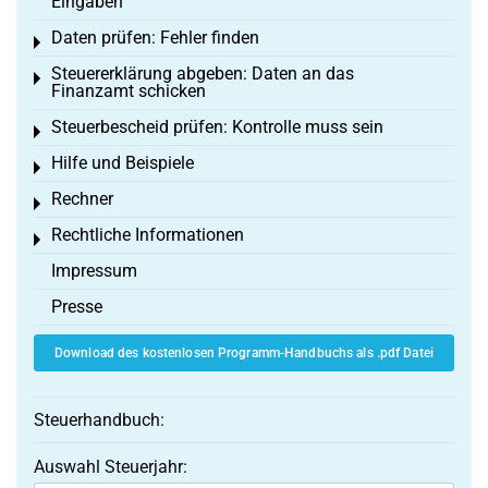
Eingaben
Daten prüfen: Fehler finden
Toggle menu
Steuererklärung abgeben: Daten an das
Toggle menu
Finanzamt schicken
Steuerbescheid prüfen: Kontrolle muss sein
Toggle menu
Hilfe und Beispiele
Toggle menu
Rechner
Toggle menu
Rechtliche Informationen
Toggle menu
Impressum
Presse
Download des kostenlosen Programm-Handbuchs als .pdf Datei
Steuerhandbuch:
Auswahl Steuerjahr: