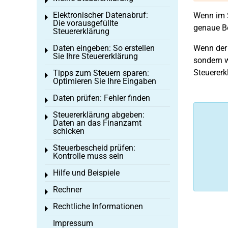
Toggle menu
Elektronischer Datenabruf:
Wenn im 
Toggle menu
Die vorausgefüllte
genaue B
Steuererklärung
Daten eingeben: So erstellen
Wenn der 
Toggle menu
Sie Ihre Steuererklärung
sondern w
Steuererk
Tipps zum Steuern sparen:
Toggle menu
Optimieren Sie Ihre Eingaben
Daten prüfen: Fehler finden
Toggle menu
Steuererklärung abgeben:
Toggle menu
Daten an das Finanzamt
schicken
Steuerbescheid prüfen:
Toggle menu
Kontrolle muss sein
Hilfe und Beispiele
Toggle menu
Rechner
Toggle menu
Rechtliche Informationen
Toggle menu
Impressum