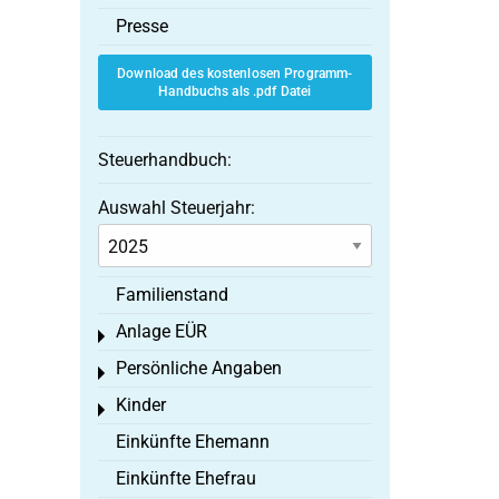
Presse
Download des kostenlosen Programm-
Handbuchs als .pdf Datei
Steuerhandbuch:
Auswahl Steuerjahr:
Familienstand
Anlage EÜR
Toggle menu
Persönliche Angaben
Toggle menu
Kinder
Toggle menu
Einkünfte Ehemann
Einkünfte Ehefrau