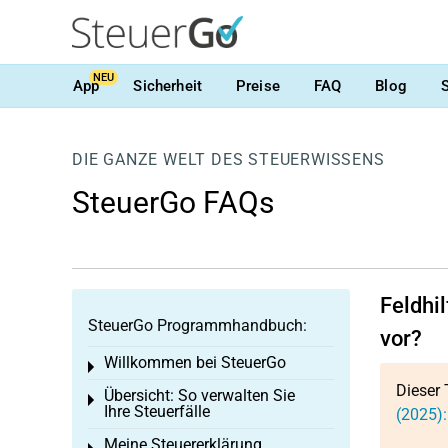
NEU
App
Sicherheit
Preise
FAQ
Blog
DIE GANZE WELT DES STEUERWISSENS
SteuerGo FAQs
Feldhi
SteuerGo Programmhandbuch:
vor?
Willkommen bei SteuerGo
Toggle menu
Dieser 
Übersicht: So verwalten Sie
Toggle menu
Ihre Steuerfälle
(2025):
Meine Steuererklärung