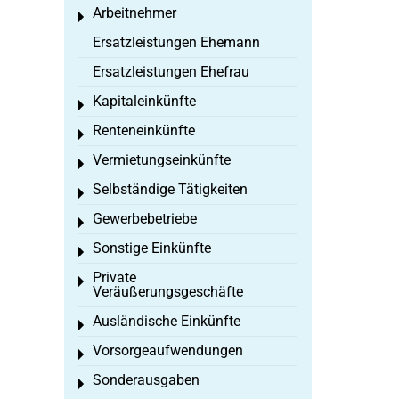
Arbeitnehmer
Toggle menu
Ersatzleistungen Ehemann
Ersatzleistungen Ehefrau
Kapitaleinkünfte
Toggle menu
Renteneinkünfte
Toggle menu
Vermietungseinkünfte
Toggle menu
Selbständige Tätigkeiten
Toggle menu
Gewerbebetriebe
Toggle menu
Sonstige Einkünfte
Toggle menu
Private
Toggle menu
Veräußerungsgeschäfte
Ausländische Einkünfte
Toggle menu
Vorsorgeaufwendungen
Toggle menu
Sonderausgaben
Toggle menu