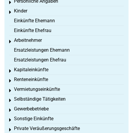
Persönliche Angaben
Toggle menu
Kinder
Toggle menu
Einkünfte Ehemann
Einkünfte Ehefrau
Arbeitnehmer
Toggle menu
Ersatzleistungen Ehemann
Ersatzleistungen Ehefrau
Kapitaleinkünfte
Toggle menu
Renteneinkünfte
Toggle menu
Vermietungseinkünfte
Toggle menu
Selbständige Tätigkeiten
Toggle menu
Gewerbebetriebe
Toggle menu
Sonstige Einkünfte
Toggle menu
Private Veräußerungsgeschäfte
Toggle menu