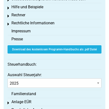
Toggle menu
Hilfe und Beispiele
Toggle menu
Rechner
Toggle menu
Rechtliche Informationen
Toggle menu
Impressum
Presse
Download des kostenlosen Programm-Handbuchs als .pdf Datei
Steuerhandbuch:
Auswahl Steuerjahr:
Familienstand
Anlage EÜR
Toggle menu