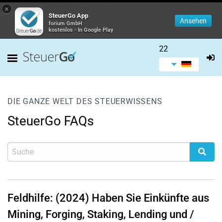
×
SteuerGo App
Ansehen
forium GmbH
kostenlos - In Google Play
22
DIE GANZE WELT DES STEUERWISSENS
SteuerGo FAQs
Feldhilfe: (2024) Haben Sie Einkünfte aus
Mining, Forging, Staking, Lending und /