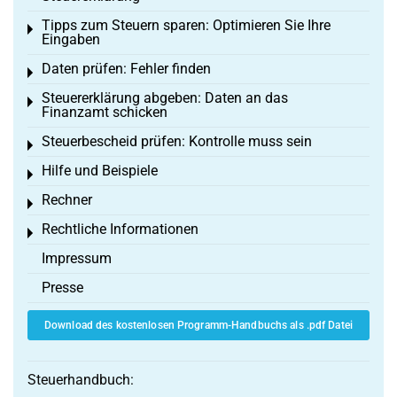
Tipps zum Steuern sparen: Optimieren Sie Ihre
Toggle menu
Eingaben
Daten prüfen: Fehler finden
Toggle menu
Steuererklärung abgeben: Daten an das
Toggle menu
Finanzamt schicken
Steuerbescheid prüfen: Kontrolle muss sein
Toggle menu
Hilfe und Beispiele
Toggle menu
Rechner
Toggle menu
Rechtliche Informationen
Toggle menu
Impressum
Presse
Download des kostenlosen Programm-Handbuchs als .pdf Datei
Steuerhandbuch: