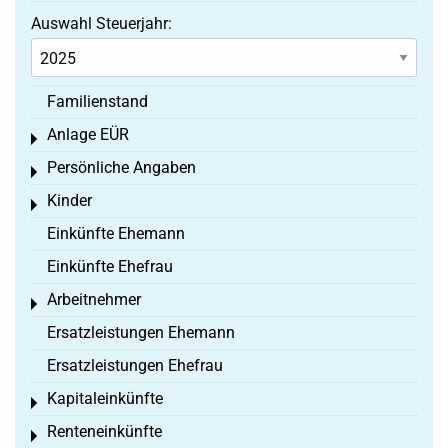
Auswahl Steuerjahr:
Familienstand
Anlage EÜR
Toggle menu
Persönliche Angaben
Toggle menu
Kinder
Toggle menu
Einkünfte Ehemann
Einkünfte Ehefrau
Arbeitnehmer
Toggle menu
Ersatzleistungen Ehemann
Ersatzleistungen Ehefrau
Kapitaleinkünfte
Toggle menu
Renteneinkünfte
Toggle menu