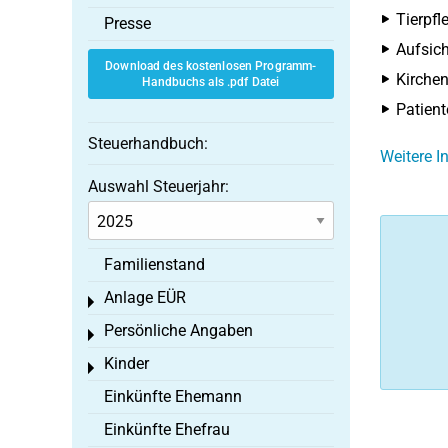
Tierpfl
Presse
Aufsic
Download des kostenlosen Programm-
Kirchen
Handbuchs als .pdf Datei
Patient
Steuerhandbuch:
Weitere 
Auswahl Steuerjahr:
Familienstand
Anlage EÜR
Toggle menu
Persönliche Angaben
Toggle menu
Kinder
Toggle menu
Einkünfte Ehemann
Einkünfte Ehefrau