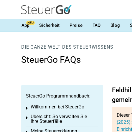
NEU
App
Sicherheit
Preise
FAQ
Blog
DIE GANZE WELT DES STEUERWISSENS
SteuerGo FAQs
Feldhi
SteuerGo Programmhandbuch:
gemeinn
Willkommen bei SteuerGo
Toggle menu
Dieser 
Übersicht: So verwalten Sie
Toggle menu
Ihre Steuerfälle
(2025):
Einrich
Meine Steuererklärung