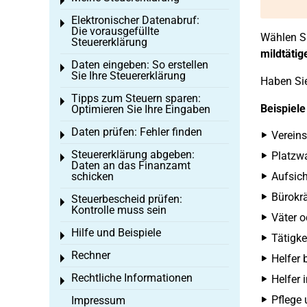
Toggle menu
Elektronischer Datenabruf:
Toggle menu
Die vorausgefüllte
Wählen Si
Steuererklärung
mildtätig
Daten eingeben: So erstellen
Toggle menu
Sie Ihre Steuererklärung
Haben Sie
Tipps zum Steuern sparen:
Toggle menu
Beispiele
Optimieren Sie Ihre Eingaben
Daten prüfen: Fehler finden
Vereins
Toggle menu
Steuererklärung abgeben:
Platzwa
Toggle menu
Daten an das Finanzamt
schicken
Aufsic
Bürokrä
Steuerbescheid prüfen:
Toggle menu
Kontrolle muss sein
Väter o
Hilfe und Beispiele
Toggle menu
Tätigke
Rechner
Helfer 
Toggle menu
Rechtliche Informationen
Helfer 
Toggle menu
Pflege 
Impressum