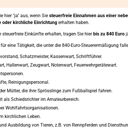
e hier "ja" aus, wenn Sie
steuerfreie Einnahmen aus einer neben
e oder kirchliche Einrichtung
erhalten haben.
 steuerfreie Einkünfte erhalten, tragen Sie hier
bis zu 840 Euro
j
für eine Tätigkeit, die unter die 840-Euro-Steuerermäßigung falle
vorstand, Schatzmeister, Kassenwart, Schriftführer.
rt, Hallenwart, Zeugwart, Notenwart, Feuerwehrgerätewart.
htspersonen.
fte, Reinigungspersonal.
der Mütter, die ihre Sprösslinge zum Fußballspiel fahren.
it als Schiedsrichter im Amateurbereich.
bei Wohlfahrtsorganisationen.
im kirchlichen Leben.
und Ausbildung von Tieren, z.B. von Rennpferden und Diensthu