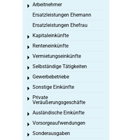
Arbeitnehmer
Toggle menu
Ersatzleistungen Ehemann
Ersatzleistungen Ehefrau
Kapitaleinkünfte
Toggle menu
Renteneinkünfte
Toggle menu
Vermietungseinkünfte
Toggle menu
Selbständige Tätigkeiten
Toggle menu
Gewerbebetriebe
Toggle menu
Sonstige Einkünfte
Toggle menu
Private
Toggle menu
Veräußerungsgeschäfte
Ausländische Einkünfte
Toggle menu
Vorsorgeaufwendungen
Toggle menu
Sonderausgaben
Toggle menu