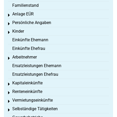
Familienstand
Anlage EÜR
Toggle menu
Persönliche Angaben
Toggle menu
Kinder
Toggle menu
Einkünfte Ehemann
Einkünfte Ehefrau
Arbeitnehmer
Toggle menu
Ersatzleistungen Ehemann
Ersatzleistungen Ehefrau
Kapitaleinkünfte
Toggle menu
Renteneinkünfte
Toggle menu
Vermietungseinkünfte
Toggle menu
Selbständige Tätigkeiten
Toggle menu