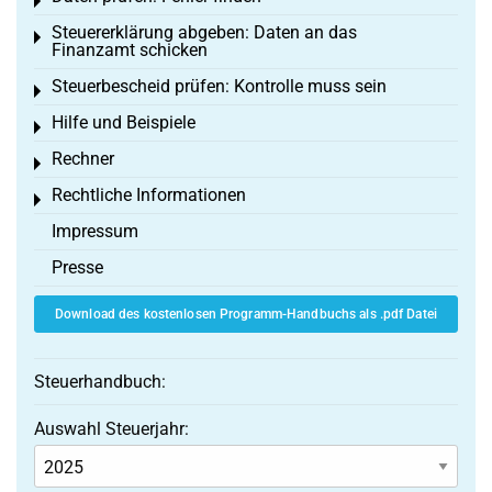
Toggle menu
Steuererklärung abgeben: Daten an das
Toggle menu
Finanzamt schicken
Steuerbescheid prüfen: Kontrolle muss sein
Toggle menu
Hilfe und Beispiele
Toggle menu
Rechner
Toggle menu
Rechtliche Informationen
Toggle menu
Impressum
Presse
Download des kostenlosen Programm-Handbuchs als .pdf Datei
Steuerhandbuch:
Auswahl Steuerjahr: