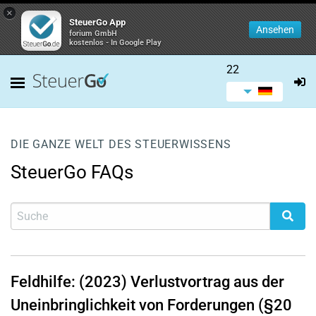
×
SteuerGo App
Ansehen
forium GmbH
kostenlos - In Google Play
22
DIE GANZE WELT DES STEUERWISSENS
SteuerGo FAQs
Feldhilfe: (2023) Verlustvortrag aus der
Uneinbringlichkeit von Forderungen (§20