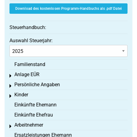
Download des kostenlosen Programm-Handbuchs als .pdf Datei
Steuerhandbuch:
Auswahl Steuerjahr:
Familienstand
Anlage EÜR
Toggle menu
Persönliche Angaben
Toggle menu
Kinder
Toggle menu
Einkünfte Ehemann
Einkünfte Ehefrau
Arbeitnehmer
Toggle menu
Ersatzleistungen Ehemann