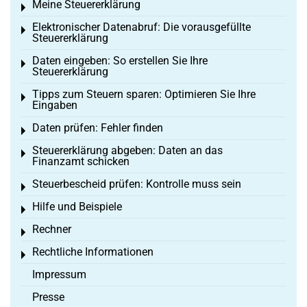
Meine Steuererklärung
Toggle menu
Elektronischer Datenabruf: Die vorausgefüllte
Toggle menu
Steuererklärung
Daten eingeben: So erstellen Sie Ihre
Toggle menu
Steuererklärung
Tipps zum Steuern sparen: Optimieren Sie Ihre
Toggle menu
Eingaben
Daten prüfen: Fehler finden
Toggle menu
Steuererklärung abgeben: Daten an das
Toggle menu
Finanzamt schicken
Steuerbescheid prüfen: Kontrolle muss sein
Toggle menu
Hilfe und Beispiele
Toggle menu
Rechner
Toggle menu
Rechtliche Informationen
Toggle menu
Impressum
Presse