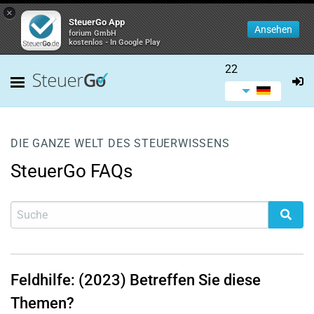
×
SteuerGo App
Ansehen
forium GmbH
kostenlos - In Google Play
22
DIE GANZE WELT DES STEUERWISSENS
SteuerGo FAQs
Feldhilfe: (2023) Betreffen Sie diese
Themen?