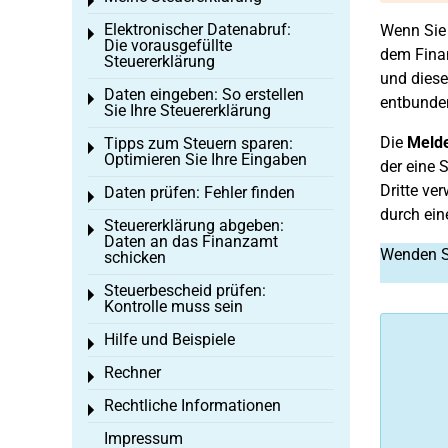
Toggle menu
Elektronischer Datenabruf:
Wenn Sie
Toggle menu
Die vorausgefüllte
dem Finan
Steuererklärung
und diese
Daten eingeben: So erstellen
Toggle menu
entbunden
Sie Ihre Steuererklärung
Die
Melde
Tipps zum Steuern sparen:
Toggle menu
Optimieren Sie Ihre Eingaben
der eine 
Dritte ve
Daten prüfen: Fehler finden
Toggle menu
durch ein
Steuererklärung abgeben:
Toggle menu
Daten an das Finanzamt
Wenden Si
schicken
Steuerbescheid prüfen:
Toggle menu
Kontrolle muss sein
Hilfe und Beispiele
Toggle menu
Rechner
Toggle menu
Rechtliche Informationen
Toggle menu
Impressum