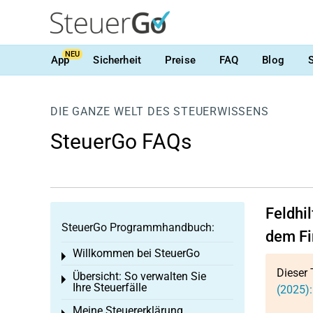
NEU
App
Sicherheit
Preise
FAQ
Blog
DIE GANZE WELT DES STEUERWISSENS
SteuerGo FAQs
Feldhi
SteuerGo Programmhandbuch:
dem Fi
Willkommen bei SteuerGo
Toggle menu
Dieser 
Übersicht: So verwalten Sie
Toggle menu
Ihre Steuerfälle
(2025):
Meine Steuererklärung