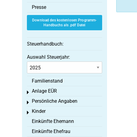
Presse
Download des kostenlosen Programm-
Handbuchs als .pdf Datei
Steuerhandbuch:
Auswahl Steuerjahr:
Familienstand
Anlage EÜR
Toggle menu
Persönliche Angaben
Toggle menu
Kinder
Toggle menu
Einkünfte Ehemann
Einkünfte Ehefrau