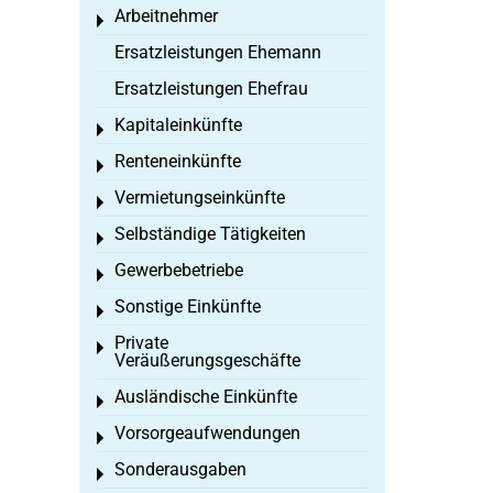
Arbeitnehmer
Toggle menu
Ersatzleistungen Ehemann
Ersatzleistungen Ehefrau
Kapitaleinkünfte
Toggle menu
Renteneinkünfte
Toggle menu
Vermietungseinkünfte
Toggle menu
Selbständige Tätigkeiten
Toggle menu
Gewerbebetriebe
Toggle menu
Sonstige Einkünfte
Toggle menu
Private
Toggle menu
Veräußerungsgeschäfte
Ausländische Einkünfte
Toggle menu
Vorsorgeaufwendungen
Toggle menu
Sonderausgaben
Toggle menu