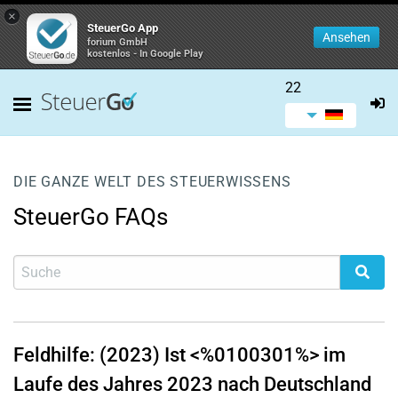
×
SteuerGo App
Ansehen
forium GmbH
kostenlos - In Google Play
22
DIE GANZE WELT DES STEUERWISSENS
SteuerGo FAQs
Feldhilfe: (2023) Ist <%0100301%> im
Laufe des Jahres 2023 nach Deutschland