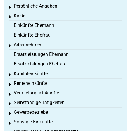
Persönliche Angaben
Toggle menu
Kinder
Toggle menu
Einkünfte Ehemann
Einkünfte Ehefrau
Arbeitnehmer
Toggle menu
Ersatzleistungen Ehemann
Ersatzleistungen Ehefrau
Kapitaleinkünfte
Toggle menu
Renteneinkünfte
Toggle menu
Vermietungseinkünfte
Toggle menu
Selbständige Tätigkeiten
Toggle menu
Gewerbebetriebe
Toggle menu
Sonstige Einkünfte
Toggle menu