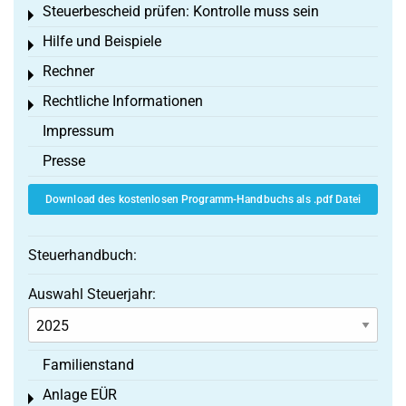
Steuerbescheid prüfen: Kontrolle muss sein
Toggle menu
Hilfe und Beispiele
Toggle menu
Rechner
Toggle menu
Rechtliche Informationen
Toggle menu
Impressum
Presse
Download des kostenlosen Programm-Handbuchs als .pdf Datei
Steuerhandbuch:
Auswahl Steuerjahr:
Familienstand
Anlage EÜR
Toggle menu