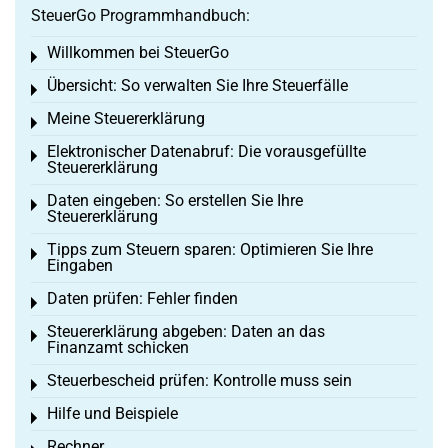
SteuerGo Programmhandbuch:
Willkommen bei SteuerGo
Toggle menu
Übersicht: So verwalten Sie Ihre Steuerfälle
Toggle menu
Meine Steuererklärung
Toggle menu
Elektronischer Datenabruf: Die vorausgefüllte
Toggle menu
Steuererklärung
Daten eingeben: So erstellen Sie Ihre
Toggle menu
Steuererklärung
Tipps zum Steuern sparen: Optimieren Sie Ihre
Toggle menu
Eingaben
Daten prüfen: Fehler finden
Toggle menu
Steuererklärung abgeben: Daten an das
Toggle menu
Finanzamt schicken
Steuerbescheid prüfen: Kontrolle muss sein
Toggle menu
Hilfe und Beispiele
Toggle menu
Rechner