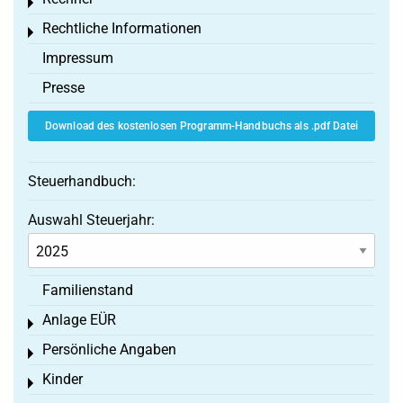
Toggle menu
Rechtliche Informationen
Toggle menu
Impressum
Presse
Download des kostenlosen Programm-Handbuchs als .pdf Datei
Steuerhandbuch:
Auswahl Steuerjahr:
Familienstand
Anlage EÜR
Toggle menu
Persönliche Angaben
Toggle menu
Kinder
Toggle menu