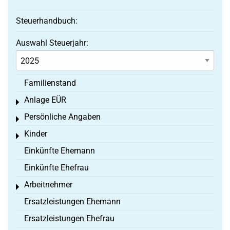
Steuerhandbuch:
Auswahl Steuerjahr:
Familienstand
Anlage EÜR
Toggle menu
Persönliche Angaben
Toggle menu
Kinder
Toggle menu
Einkünfte Ehemann
Einkünfte Ehefrau
Arbeitnehmer
Toggle menu
Ersatzleistungen Ehemann
Ersatzleistungen Ehefrau