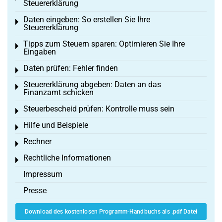
Steuererklärung
Daten eingeben: So erstellen Sie Ihre
Toggle menu
Steuererklärung
Tipps zum Steuern sparen: Optimieren Sie Ihre
Toggle menu
Eingaben
Daten prüfen: Fehler finden
Toggle menu
Steuererklärung abgeben: Daten an das
Toggle menu
Finanzamt schicken
Steuerbescheid prüfen: Kontrolle muss sein
Toggle menu
Hilfe und Beispiele
Toggle menu
Rechner
Toggle menu
Rechtliche Informationen
Toggle menu
Impressum
Presse
Download des kostenlosen Programm-Handbuchs als .pdf Datei