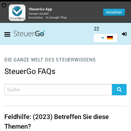
×
SteuerGo App
Ansehen
forium GmbH
kostenlos - In Google Play
22
DIE GANZE WELT DES STEUERWISSENS
SteuerGo FAQs
Feldhilfe: (2023) Betreffen Sie diese
Themen?