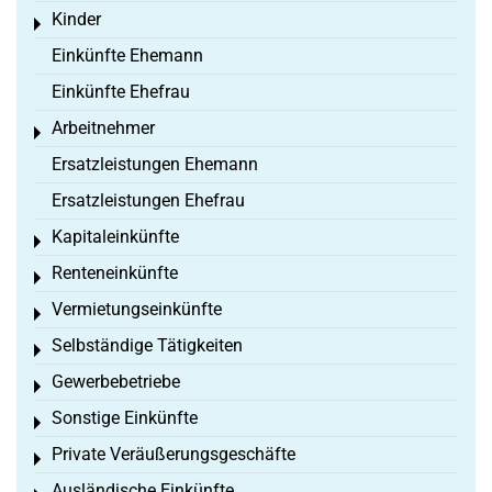
Kinder
Toggle menu
Einkünfte Ehemann
Einkünfte Ehefrau
Arbeitnehmer
Toggle menu
Ersatzleistungen Ehemann
Ersatzleistungen Ehefrau
Kapitaleinkünfte
Toggle menu
Renteneinkünfte
Toggle menu
Vermietungseinkünfte
Toggle menu
Selbständige Tätigkeiten
Toggle menu
Gewerbebetriebe
Toggle menu
Sonstige Einkünfte
Toggle menu
Private Veräußerungsgeschäfte
Toggle menu
Ausländische Einkünfte