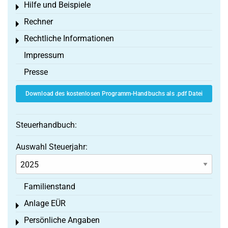
Hilfe und Beispiele
Toggle menu
Rechner
Toggle menu
Rechtliche Informationen
Toggle menu
Impressum
Presse
Download des kostenlosen Programm-Handbuchs als .pdf Datei
Steuerhandbuch:
Auswahl Steuerjahr:
Familienstand
Anlage EÜR
Toggle menu
Persönliche Angaben
Toggle menu