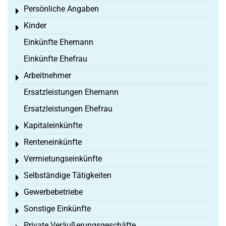
Persönliche Angaben
Toggle menu
Kinder
Toggle menu
Einkünfte Ehemann
Einkünfte Ehefrau
Arbeitnehmer
Toggle menu
Ersatzleistungen Ehemann
Ersatzleistungen Ehefrau
Kapitaleinkünfte
Toggle menu
Renteneinkünfte
Toggle menu
Vermietungseinkünfte
Toggle menu
Selbständige Tätigkeiten
Toggle menu
Gewerbebetriebe
Toggle menu
Sonstige Einkünfte
Toggle menu
Private Veräußerungsgeschäfte