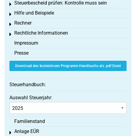
Steuerbescheid prüfen: Kontrolle muss sein
Toggle menu
Hilfe und Beispiele
Toggle menu
Rechner
Toggle menu
Rechtliche Informationen
Toggle menu
Impressum
Presse
Download des kostenlosen Programm-Handbuchs als .pdf Datei
Steuerhandbuch:
Auswahl Steuerjahr:
Familienstand
Anlage EÜR
Toggle menu