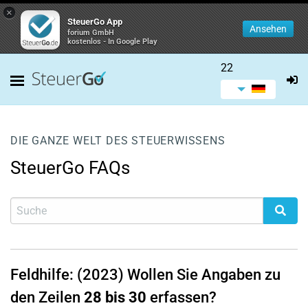
×
SteuerGo App
Ansehen
forium GmbH
kostenlos - In Google Play
22
DIE GANZE WELT DES STEUERWISSENS
SteuerGo FAQs
Feldhilfe: (2023)
Wollen Sie Angaben zu
den Zeilen
28 bis 30
erfassen?