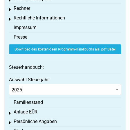
Toggle menu
Rechner
Toggle menu
Rechtliche Informationen
Toggle menu
Impressum
Presse
Download des kostenlosen Programm-Handbuchs als .pdf Datei
Steuerhandbuch:
Auswahl Steuerjahr:
Familienstand
Anlage EÜR
Toggle menu
Persönliche Angaben
Toggle menu