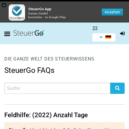
×
SteuerGo App
Ansehen
forium GmbH
kostenlos - In Google Play
22
DIE GANZE WELT DES STEUERWISSENS
SteuerGo FAQs
Feldhilfe: (2022) Anzahl Tage