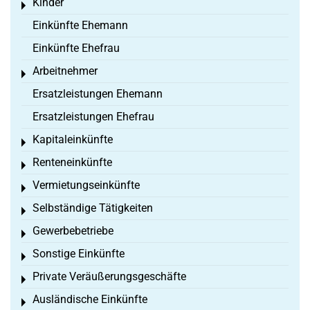
Kinder
Toggle menu
Einkünfte Ehemann
Einkünfte Ehefrau
Arbeitnehmer
Toggle menu
Ersatzleistungen Ehemann
Ersatzleistungen Ehefrau
Kapitaleinkünfte
Toggle menu
Renteneinkünfte
Toggle menu
Vermietungseinkünfte
Toggle menu
Selbständige Tätigkeiten
Toggle menu
Gewerbebetriebe
Toggle menu
Sonstige Einkünfte
Toggle menu
Private Veräußerungsgeschäfte
Toggle menu
Ausländische Einkünfte
Toggle menu