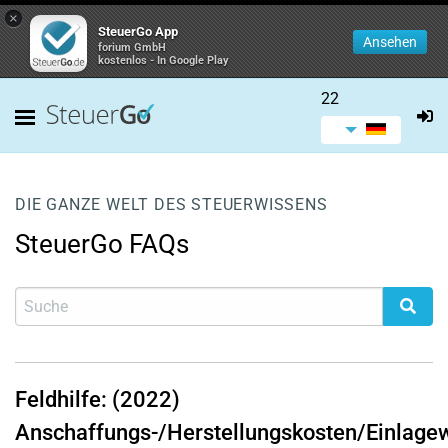
×
SteuerGo App
Ansehen
forium GmbH
kostenlos - In Google Play
22
DIE GANZE WELT DES STEUERWISSENS
SteuerGo FAQs
Feldhilfe: (2022)
Anschaffungs-/Herstellungskosten/Einlage