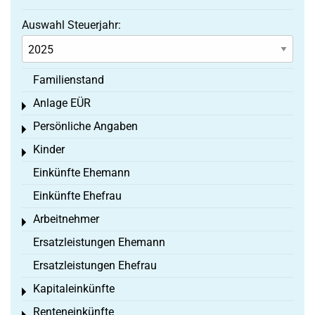
Auswahl Steuerjahr:
Familienstand
Anlage EÜR
Toggle menu
Persönliche Angaben
Toggle menu
Kinder
Toggle menu
Einkünfte Ehemann
Einkünfte Ehefrau
Arbeitnehmer
Toggle menu
Ersatzleistungen Ehemann
Ersatzleistungen Ehefrau
Kapitaleinkünfte
Toggle menu
Renteneinkünfte