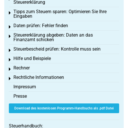
Steuererklärung
Tipps zum Steuern sparen: Optimieren Sie Ihre
Toggle menu
Eingaben
Daten prüfen: Fehler finden
Toggle menu
Steuererklärung abgeben: Daten an das
Toggle menu
Finanzamt schicken
Steuerbescheid prüfen: Kontrolle muss sein
Toggle menu
Hilfe und Beispiele
Toggle menu
Rechner
Toggle menu
Rechtliche Informationen
Toggle menu
Impressum
Presse
Download des kostenlosen Programm-Handbuchs als .pdf Datei
Steuerhandbuch: