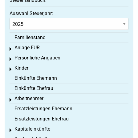
Steuerhandbuch:
Auswahl Steuerjahr:
Familienstand
Anlage EÜR
Toggle menu
Persönliche Angaben
Toggle menu
Kinder
Toggle menu
Einkünfte Ehemann
Einkünfte Ehefrau
Arbeitnehmer
Toggle menu
Ersatzleistungen Ehemann
Ersatzleistungen Ehefrau
Kapitaleinkünfte
Toggle menu