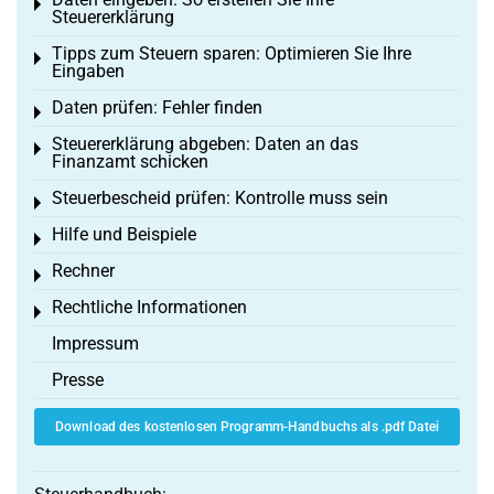
Toggle menu
Steuererklärung
Tipps zum Steuern sparen: Optimieren Sie Ihre
Toggle menu
Eingaben
Daten prüfen: Fehler finden
Toggle menu
Steuererklärung abgeben: Daten an das
Toggle menu
Finanzamt schicken
Steuerbescheid prüfen: Kontrolle muss sein
Toggle menu
Hilfe und Beispiele
Toggle menu
Rechner
Toggle menu
Rechtliche Informationen
Toggle menu
Impressum
Presse
Download des kostenlosen Programm-Handbuchs als .pdf Datei