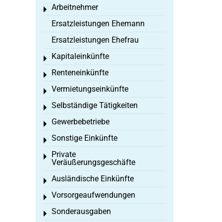
Arbeitnehmer
Toggle menu
Ersatzleistungen Ehemann
Ersatzleistungen Ehefrau
Kapitaleinkünfte
Toggle menu
Renteneinkünfte
Toggle menu
Vermietungseinkünfte
Toggle menu
Selbständige Tätigkeiten
Toggle menu
Gewerbebetriebe
Toggle menu
Sonstige Einkünfte
Toggle menu
Private
Toggle menu
Veräußerungsgeschäfte
Ausländische Einkünfte
Toggle menu
Vorsorgeaufwendungen
Toggle menu
Sonderausgaben
Toggle menu