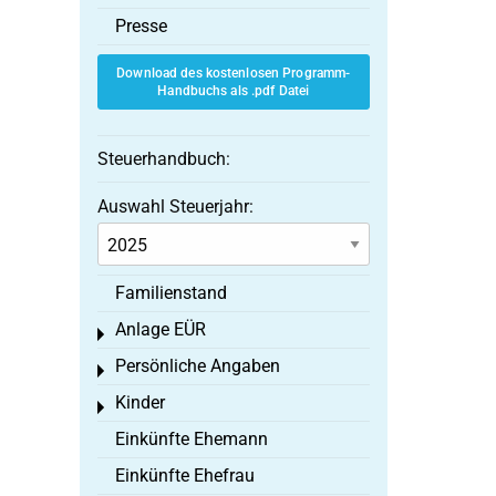
Presse
Download des kostenlosen Programm-
Handbuchs als .pdf Datei
Steuerhandbuch:
Auswahl Steuerjahr:
Familienstand
Anlage EÜR
Toggle menu
Persönliche Angaben
Toggle menu
Kinder
Toggle menu
Einkünfte Ehemann
Einkünfte Ehefrau