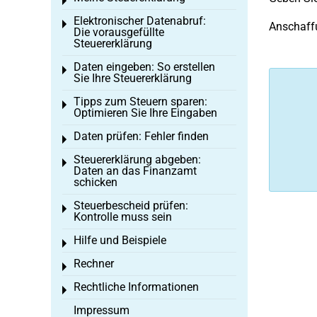
Toggle menu
Elektronischer Datenabruf:
Toggle menu
Anschaffu
Die vorausgefüllte
Steuererklärung
Daten eingeben: So erstellen
Toggle menu
Sie Ihre Steuererklärung
Tipps zum Steuern sparen:
Toggle menu
Optimieren Sie Ihre Eingaben
Daten prüfen: Fehler finden
Toggle menu
Steuererklärung abgeben:
Toggle menu
Daten an das Finanzamt
schicken
Steuerbescheid prüfen:
Toggle menu
Kontrolle muss sein
Hilfe und Beispiele
Toggle menu
Rechner
Toggle menu
Rechtliche Informationen
Toggle menu
Impressum