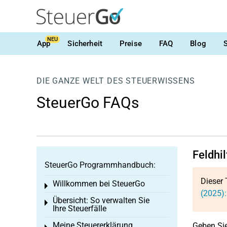
NEU
App
Sicherheit
Preise
FAQ
Blog
DIE GANZE WELT DES STEUERWISSENS
SteuerGo FAQs
Feldhi
SteuerGo Programmhandbuch:
Dieser 
Willkommen bei SteuerGo
Toggle menu
(2025):
Übersicht: So verwalten Sie
Toggle menu
Ihre Steuerfälle
Meine Steuererklärung
Geben Sie