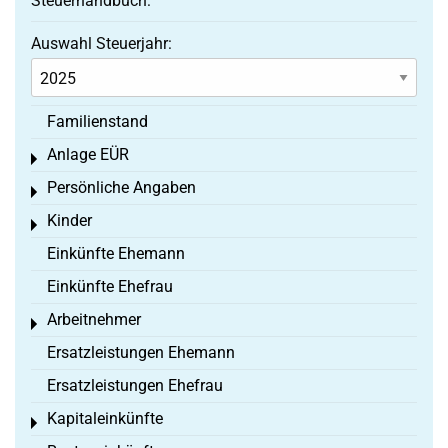
Steuerhandbuch:
Auswahl Steuerjahr:
Familienstand
Anlage EÜR
Toggle menu
Persönliche Angaben
Toggle menu
Kinder
Toggle menu
Einkünfte Ehemann
Einkünfte Ehefrau
Arbeitnehmer
Toggle menu
Ersatzleistungen Ehemann
Ersatzleistungen Ehefrau
Kapitaleinkünfte
Toggle menu