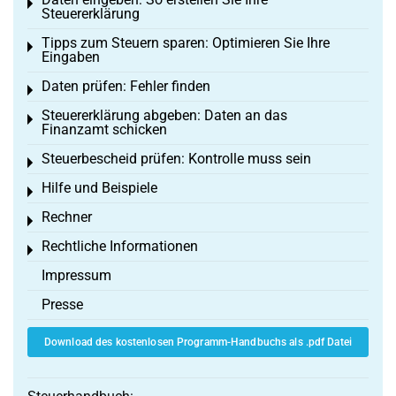
Toggle menu
Steuererklärung
Tipps zum Steuern sparen: Optimieren Sie Ihre
Toggle menu
Eingaben
Daten prüfen: Fehler finden
Toggle menu
Steuererklärung abgeben: Daten an das
Toggle menu
Finanzamt schicken
Steuerbescheid prüfen: Kontrolle muss sein
Toggle menu
Hilfe und Beispiele
Toggle menu
Rechner
Toggle menu
Rechtliche Informationen
Toggle menu
Impressum
Presse
Download des kostenlosen Programm-Handbuchs als .pdf Datei