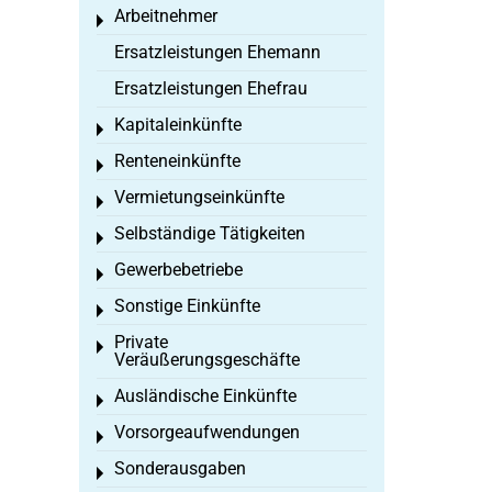
Arbeitnehmer
Toggle menu
Ersatzleistungen Ehemann
Ersatzleistungen Ehefrau
Kapitaleinkünfte
Toggle menu
Renteneinkünfte
Toggle menu
Vermietungseinkünfte
Toggle menu
Selbständige Tätigkeiten
Toggle menu
Gewerbebetriebe
Toggle menu
Sonstige Einkünfte
Toggle menu
Private
Toggle menu
Veräußerungsgeschäfte
Ausländische Einkünfte
Toggle menu
Vorsorgeaufwendungen
Toggle menu
Sonderausgaben
Toggle menu