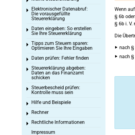
Toggle menu
Elektronischer Datenabruf:
Wenn auf
Toggle menu
Die vorausgefüllte
§ 6b oder
Steuererklärung
§ 6b i. V.
Daten eingeben: So erstellen
Toggle menu
Sie Ihre Steuererklärung
Die Übert
Tipps zum Steuern sparen:
Toggle menu
nach § 
Optimieren Sie Ihre Eingaben
nach § 
Daten prüfen: Fehler finden
Toggle menu
Steuererklärung abgeben:
Toggle menu
Daten an das Finanzamt
schicken
Steuerbescheid prüfen:
Toggle menu
Kontrolle muss sein
Hilfe und Beispiele
Toggle menu
Rechner
Toggle menu
Rechtliche Informationen
Toggle menu
Impressum