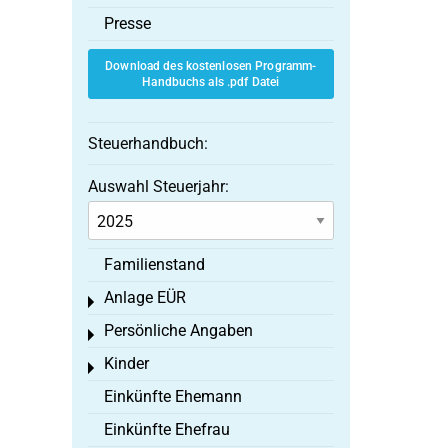
Presse
Download des kostenlosen Programm-
Handbuchs als .pdf Datei
Steuerhandbuch:
Auswahl Steuerjahr:
Familienstand
Anlage EÜR
Toggle menu
Persönliche Angaben
Toggle menu
Kinder
Toggle menu
Einkünfte Ehemann
Einkünfte Ehefrau