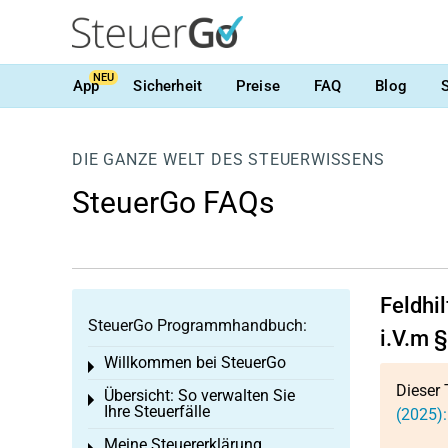
NEU
App
Sicherheit
Preise
FAQ
Blog
DIE GANZE WELT DES STEUERWISSENS
SteuerGo FAQs
Feldhi
SteuerGo Programmhandbuch:
i.V.m 
Willkommen bei SteuerGo
Toggle menu
Dieser 
Übersicht: So verwalten Sie
Toggle menu
Ihre Steuerfälle
(2025)
Meine Steuererklärung